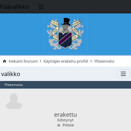
Päävalikko
Keikarin foorumi
Käyttäjän erakettu profiili
Yhteenveto
valikko
Yhteenveto
erakettu
Edistynyt
Poissa