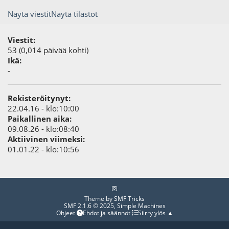
Näytä viestit
Näytä tilastot
Viestit:
53 (0,014 päivää kohti)
Ikä:
-
Rekisteröitynyt:
22.04.16 - klo:10:00
Paikallinen aika:
09.08.26 - klo:08:40
Aktiivinen viimeksi:
01.01.22 - klo:10:56
Theme by
SMF Tricks
SMF 2.1.6 © 2025
,
Simple Machines
Ohjeet
Ehdot ja säännöt
Siirry ylös ▲