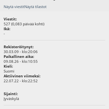
Näytä viestit
Näytä tilastot
Viestit:
527 (0,083 päivää kohti)
Ikä:
-
Rekisteröitynyt:
30.03.09 - klo:20:06
Paikallinen aika:
09.08.26 - klo:10:55
Kieli:
Suomi
Aktiivinen viimeksi:
22.07.22 - klo:22:52
Sijainti:
Jyväskylä