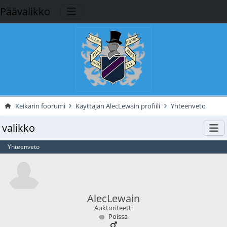
Päävalikko
Keikarin foorumi
Käyttäjän AlecLewain profiili
Yhteenveto
valikko
Yhteenveto
AlecLewain
Auktoriteetti
Poissa