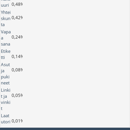
0,48%
uuri
Yhtei
0,42%
skun
ta
Vapa
0,24%
a
sana
Etike
0,14%
tti
Asut
0,08%
ja
puki
neet
Linki
0,05%
t ja
vinki
t
Laat
0,01%
utori