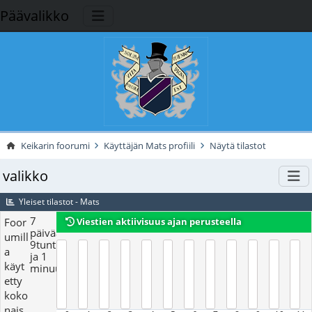
Päävalikko
Keikarin foorumi
Käyttäjän Mats profiili
Näytä tilastot
valikko
Yleiset tilastot - Mats
7
Foor
Viestien aktiivisuus ajan perusteella
päivää,
umill
9tuntia
a
ja 1
käyt
minuutit
etty
koko
nais