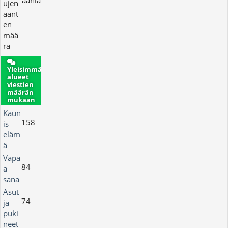
ääniä
ujen
äänt
en
mää
rä
Yleisimmät
alueet
viestien
määrän
mukaan
Kaun
158
is
eläm
ä
Vapa
84
a
sana
Asut
74
ja
puki
neet