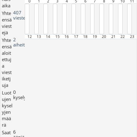
0
1
2
3
4
5
6
7
8
9
10
11
aika
407
Yhte
viestejä
ensä
viest
ejä
12
13
14
15
16
17
18
19
20
21
22
23
2
Yhte
aiheita
ensä
aloit
ettuj
a
viest
iketj
uja
0
Luot
kyselyjä
ujen
kysel
yjen
mää
rä
6
Saat