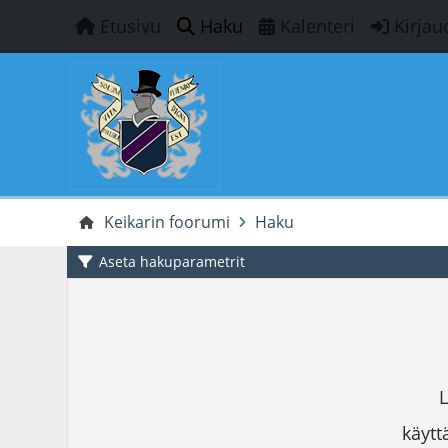
Etusivu
Haku
Kalenteri
Kirjau
Keikarin foorumi
Haku
Aseta hakuparametrit
L
käyttä