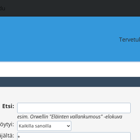
du
Tervetu
Etsi:
esim.
Orwellin "Eläinten vallankumous" -elokuva
öytyi:
jältä: