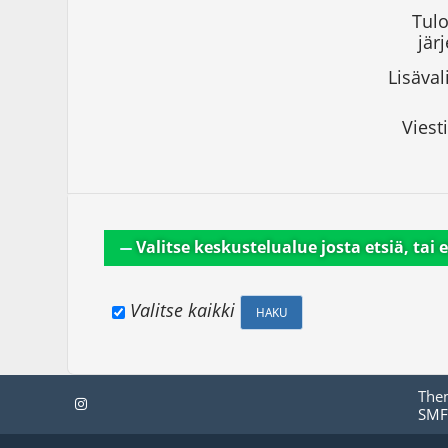
Tulo
järj
Lisäval
Viesti
Valitse keskustelualue josta etsiä, tai e
Valitse kaikki
The
SMF