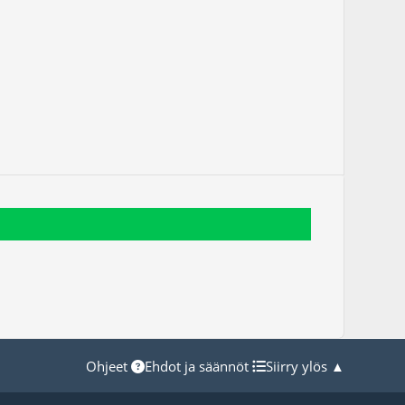
Ohjeet
Ehdot ja säännöt
Siirry ylös ▲