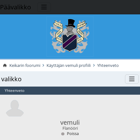
Päävalikko
Keikarin foorumi
Käyttäjän vemuli profiili
Yhteenveto
valikko
Yhteenveto
vemuli
Flanööri
Poissa