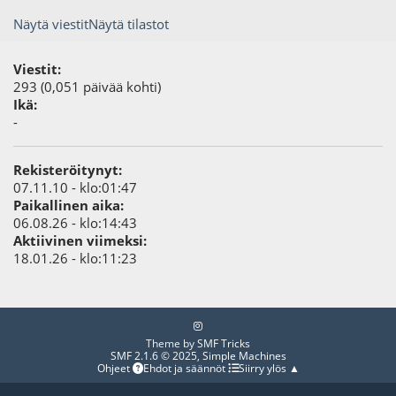
Näytä viestit
Näytä tilastot
Viestit:
293 (0,051 päivää kohti)
Ikä:
-
Rekisteröitynyt:
07.11.10 - klo:01:47
Paikallinen aika:
06.08.26 - klo:14:43
Aktiivinen viimeksi:
18.01.26 - klo:11:23
Theme by
SMF Tricks
SMF 2.1.6 © 2025
,
Simple Machines
Ohjeet
Ehdot ja säännöt
Siirry ylös ▲