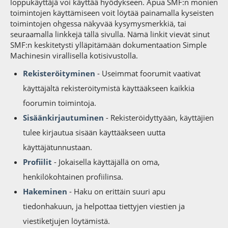
loppukäyttäjä voi käyttää hyödykseen. Apua SMF:n monien
toimintojen käyttämiseen voit löytää painamalla kyseisten
toimintojen ohgessa näkyvää kysymysmerkkiä, tai
seuraamalla linkkejä tällä sivulla. Nämä linkit vievät sinut
SMF:n keskitetysti ylläpitämään dokumentaation Simple
Machinesin virallisella kotisivustolla.
Rekisteröityminen
- Useimmat foorumit vaativat
käyttäjältä rekisteröitymistä käyttääkseen kaikkia
foorumin toimintoja.
Sisäänkirjautuminen
- Rekisteröidyttyään, käyttäjien
tulee kirjautua sisään käyttääkseen uutta
käyttäjätunnustaan.
Profiilit
- Jokaisella käyttäjällä on oma,
henkilökohtainen profiilinsa.
Hakeminen
- Haku on erittäin suuri apu
tiedonhakuun, ja helpottaa tiettyjen viestien ja
viestiketjujen löytämistä.