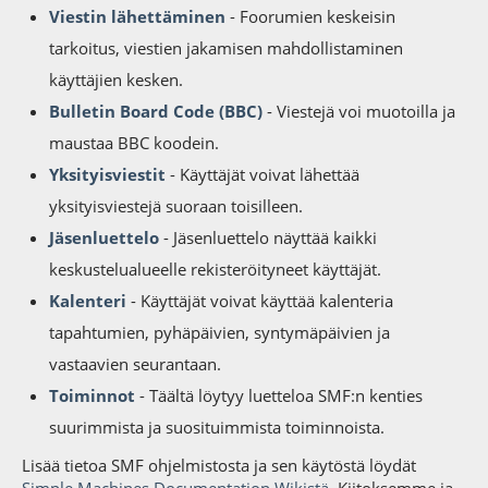
Viestin lähettäminen
- Foorumien keskeisin
tarkoitus, viestien jakamisen mahdollistaminen
käyttäjien kesken.
Bulletin Board Code (BBC)
- Viestejä voi muotoilla ja
maustaa BBC koodein.
Yksityisviestit
- Käyttäjät voivat lähettää
yksityisviestejä suoraan toisilleen.
Jäsenluettelo
- Jäsenluettelo näyttää kaikki
keskustelualueelle rekisteröityneet käyttäjät.
Kalenteri
- Käyttäjät voivat käyttää kalenteria
tapahtumien, pyhäpäivien, syntymäpäivien ja
vastaavien seurantaan.
Toiminnot
- Täältä löytyy luetteloa SMF:n kenties
suurimmista ja suosituimmista toiminnoista.
Lisää tietoa SMF ohjelmistosta ja sen käytöstä löydät
Simple Machines Documentation Wikistä
. Kiitoksemme ja