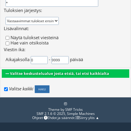
Tuloksien järjestys:
Lisävalinnat:
Näytä tulokset viesteinä
Hae vain otsikoista
Viestin ikä:
Aikajaksolla
-
päivää
Valitse keskustelualue josta etsiä, tai etsi kaikkialta
Valitse kaikki
Theme by
SMF Tricks
SMF 2.1.6 © 2025
,
Simple Machines
Ohjeet
Ehdot ja säännöt
Siirry ylös ▲