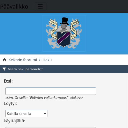
Päävalikko
Keikarin foorumi
Haku
Aseta hakuparametrit
Etsi:
esim.
Orwellin "Eläinten vallankumous" -elokuva
Löytyi:
käyttäjältä: