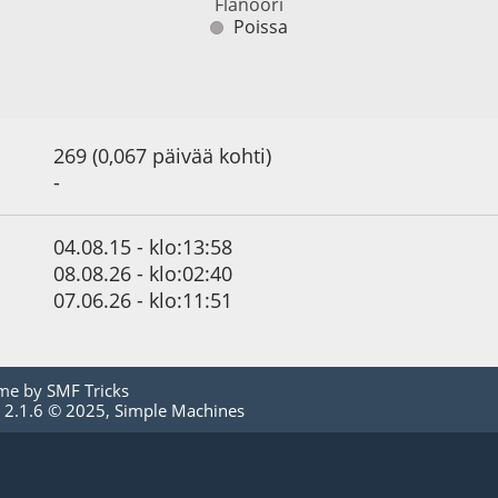
Flanööri
Poissa
269 (0,067 päivää kohti)
-
04.08.15 - klo:13:58
08.08.26 - klo:02:40
07.06.26 - klo:11:51
me by
SMF Tricks
 2.1.6 © 2025
,
Simple Machines