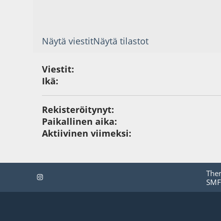
Näytä viestit
Näytä tilastot
Viestit:
Ikä:
Rekisteröitynyt:
Paikallinen aika:
Aktiivinen viimeksi:
The
SMF