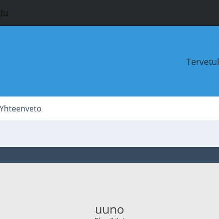
du
Tervetu
Yhteenveto
uuno