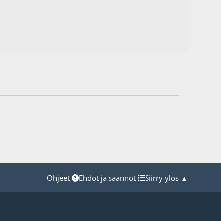
Ohjeet
Ehdot ja säännöt
Siirry ylös ▲