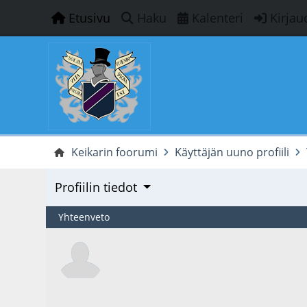
Etusivu
Haku
Kalenteri
Kirjau
Keikarin foorumi
Käyttäjän uuno profiili
Profiilin tiedot
Yhteenveto