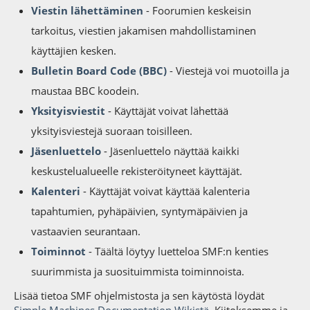
Viestin lähettäminen
- Foorumien keskeisin
tarkoitus, viestien jakamisen mahdollistaminen
käyttäjien kesken.
Bulletin Board Code (BBC)
- Viestejä voi muotoilla ja
maustaa BBC koodein.
Yksityisviestit
- Käyttäjät voivat lähettää
yksityisviestejä suoraan toisilleen.
Jäsenluettelo
- Jäsenluettelo näyttää kaikki
keskustelualueelle rekisteröityneet käyttäjät.
Kalenteri
- Käyttäjät voivat käyttää kalenteria
tapahtumien, pyhäpäivien, syntymäpäivien ja
vastaavien seurantaan.
Toiminnot
- Täältä löytyy luetteloa SMF:n kenties
suurimmista ja suosituimmista toiminnoista.
Lisää tietoa SMF ohjelmistosta ja sen käytöstä löydät
Simple Machines Documentation Wikistä
. Kiitoksemme ja