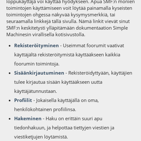
loppukäyttäjä voi käyttää hyödykseen. Apua SMF:n monien
toimintojen käyttämiseen voit löytää painamalla kyseisten
toimintojen ohgessa näkyvää kysymysmerkkiä, tai
seuraamalla linkkejä tällä sivulla. Nämä linkit vievät sinut
SMF:n keskitetysti ylläpitämään dokumentaation Simple
Machinesin virallisella kotisivustolla.
Rekisteröityminen
- Useimmat foorumit vaativat
käyttäjältä rekisteröitymistä käyttääkseen kaikkia
foorumin toimintoja.
Sisäänkirjautuminen
- Rekisteröidyttyään, käyttäjien
tulee kirjautua sisään käyttääkseen uutta
käyttäjätunnustaan.
Profiilit
- Jokaisella käyttäjällä on oma,
henkilökohtainen profiilinsa.
Hakeminen
- Haku on erittäin suuri apu
tiedonhakuun, ja helpottaa tiettyjen viestien ja
viestiketjujen löytämistä.