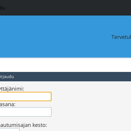
du
Tervetu
irjaudu
ttäjänimi:
asana:
jautumisajan kesto: