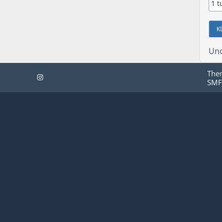
Uno
The
SMF