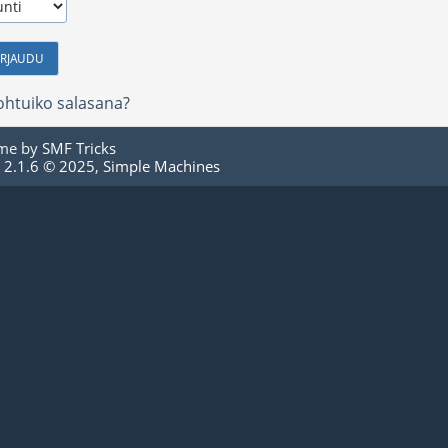
htuiko salasana?
me by
SMF Tricks
 2.1.6 © 2025
,
Simple Machines