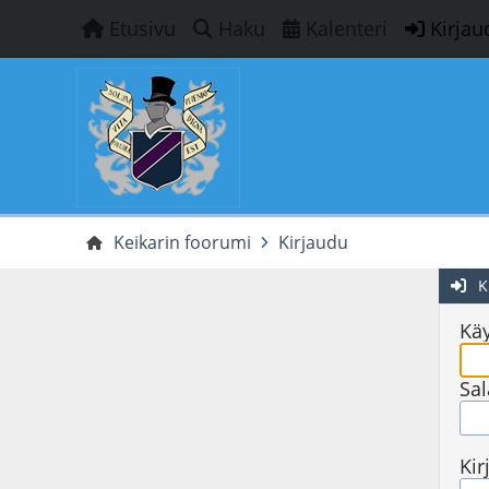
Etusivu
Haku
Kalenteri
Kirjau
Keikarin foorumi
Kirjaudu
K
Käy
Sal
Kir