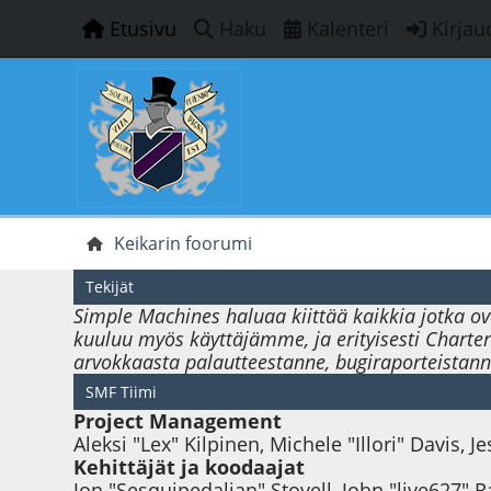
Etusivu
Haku
Kalenteri
Kirjau
Keikarin foorumi
Tekijät
Simple Machines haluaa kiittää kaikkia jotka ov
kuuluu myös käyttäjämme, ja erityisesti Charter 
arvokkaasta palautteestanne, bugiraporteistanne
SMF Tiimi
Project Management
Aleksi "Lex" Kilpinen, Michele "Illori" Davis, 
Kehittäjät ja koodaajat
Jon "Sesquipedalian" Stovell, John "live627" 