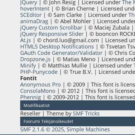
JQuery
| © John Resig | Licensed under
The 
hoverIntent
| © Brian Cherne | Licensed un
SCEditor
| © Sam Clarke | Licensed under
Th
animaDrag
| © Abel Mohler | Licensed unde
jQuery Custom Scrollbar
| © Maciej Zubala |
jQuery Responsive Slider
| © booncon ROCKE
At.js
| ©
chord.luo@gmail.com
| Licensed u
HTML5 Desktop Notifications
| © Tsvetan Ts
GAuth Code Generator/Validator
| © Chris Co
Dropzone.js
| © Matias Meno | Licensed un
Minify
| © Matthias Mullie | Licensed under
PHP-Punycode
| © True B.V. | Licensed und
Fontit
Anonymous Pro
| © 2009 | This font is licen
ConsolaMono
| © 2012 | This font is license
Phennig
| © 2009-2012 | This font is license
Modifikaatiot
Reseller | Theme by
SMF Tricks
Foorumi Tekijänoikeudet
SMF 2.1.6 © 2025
,
Simple Machines