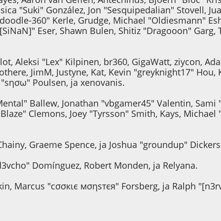
ica "Suki" González, Jon "Sesquipedalian" Stovell, J
oodle-360" Kerle, Grudge, Michael "Oldiesmann" Esh
"[SiNaN]" Eser, Shawn Bulen, Shitiz "Dragooon" Garg, 
ot, Aleksi "Lex" Kilpinen, br360, GigaWatt, ziycon, Ad
there, JimM, Justyne, Kat, Kevin "greyknight17" Hou, 
 "sησω" Poulsen, ja xenovanis.
ental" Ballew, Jonathan "vbgamer45" Valentin, Sami 
Blaze" Clemons, Joey "Tyrsson" Smith, Kays, Michael 
e, Chainy, Graeme Spence, ja Joshua "groundup" Dicker
"d3vcho" Domínguez, Robert Monden, ja Relyana.
akin, Marcus "cσσкιє мσηѕтєя" Forsberg, ja Ralph "[n3