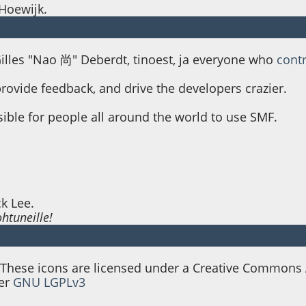
Hoewijk.
Gilles "Nao 尚" Deberdt, tinoest, ja everyone who
cont
provide feedback, and drive the developers crazier.
sible for people all around the world to use SMF.
ck Lee.
ohtuneille!
ese icons are licensed under a Creative Commons At
der
GNU LGPLv3