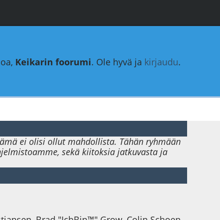
loa,
Keikarin foorumi
. Ole hyvä ja
kirjaudu
.
 tämä ei olisi ollut mahdollista. Tähän ryhmään
ohjelmistoamme, sekä kiitoksia jatkuvasta ja
istiansen, Brad "IchBin™" Grow, Colin Schoen,