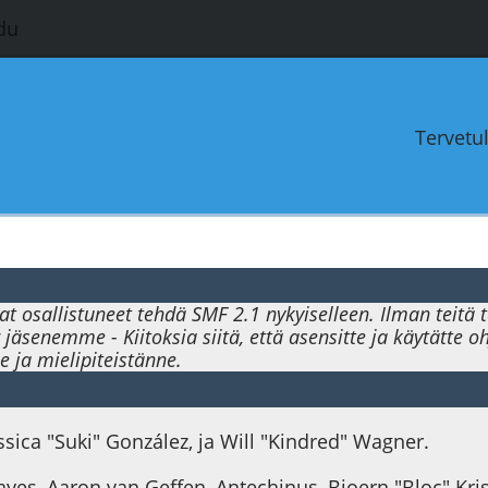
du
Tervetu
at osallistuneet tehdä SMF 2.1 nykyiselleen. Ilman teitä
jäsenemme - Kiitoksia siitä, että asensitte ja käytätte 
 ja mielipiteistänne.
Jessica "Suki" González, ja Will "Kindred" Wagner.
Rayes, Aaron van Geffen, Antechinus, Bjoern "Bloc" Kr