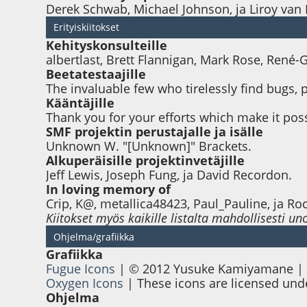
Derek Schwab, Michael Johnson, ja Liroy van 
Erityiskiitokset
Kehityskonsulteille
albertlast, Brett Flannigan, Mark Rose, René-
Beetatestaajille
The invaluable few who tirelessly find bugs, 
Kääntäjille
Thank you for your efforts which make it pos
SMF projektin perustajalle ja isälle
Unknown W. "[Unknown]" Brackets.
Alkuperäisille projektinvetäjille
Jeff Lewis, Joseph Fung, ja David Recordon.
In loving memory of
Crip, K@, metallica48423, Paul_Pauline, ja Ro
Kiitokset myös kaikille listalta mahdollisesti un
Ohjelma/grafiikka
Grafiikka
Fugue Icons
| © 2012 Yusuke Kamiyamane | Th
Oxygen Icons
| These icons are licensed un
Ohjelma