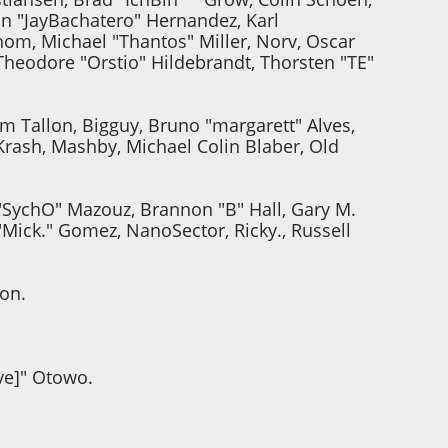
uan "JayBachatero" Hernandez, Karl
om, Michael "Thantos" Miller, Norv, Oscar
Theodore "Orstio" Hildebrandt, Thorsten "TE"
am Tallon, Bigguy, Bruno "margarett" Alves,
Krash, Mashby, Michael Colin Blaber, Old
"SychO" Mazouz, Brannon "B" Hall, Gary M.
"Mick." Gomez, NanoSector, Ricky., Russell
son.
rve]" Otowo.