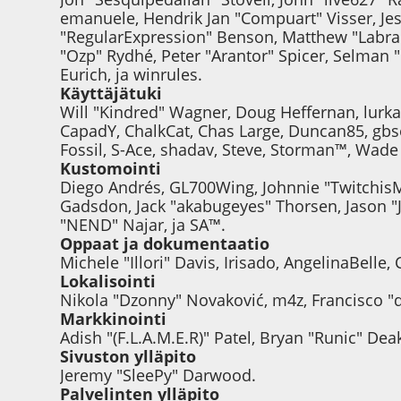
emanuele, Hendrik Jan "Compuart" Visser, Jess
"RegularExpression" Benson, Matthew "Labrad
"Ozp" Rydhé, Peter "Arantor" Spicer, Selman 
Eurich, ja winrules.
Käyttäjätuki
Will "Kindred" Wagner, Doug Heffernan, lurkal
CapadY, ChalkCat, Chas Large, Duncan85, gbso
Fossil, S-Ace, shadav, Steve, Storman™, Wade
Kustomointi
Diego Andrés, GL700Wing, Johnnie "TwitchisM
Gadsdon, Jack "akabugeyes" Thorsen, Jason "J
"NEND" Najar, ja SA™.
Oppaat ja dokumentaatio
Michele "Illori" Davis, Irisado, AngelinaBell
Lokalisointi
Nikola "Dzonny" Novaković, m4z, Francisco 
Markkinointi
Adish "(F.L.A.M.E.R)" Patel, Bryan "Runic" De
Sivuston ylläpito
Jeremy "SleePy" Darwood.
Palvelinten ylläpito