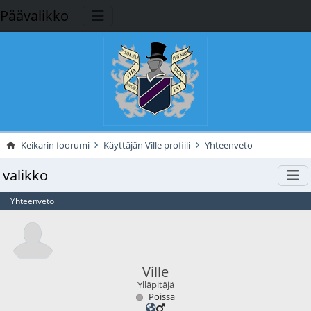
Päävalikko
Keikarin foorumi
Käyttäjän Ville profiili
Yhteenveto
valikko
Yhteenveto
Ville
Ylläpitäjä
Poissa