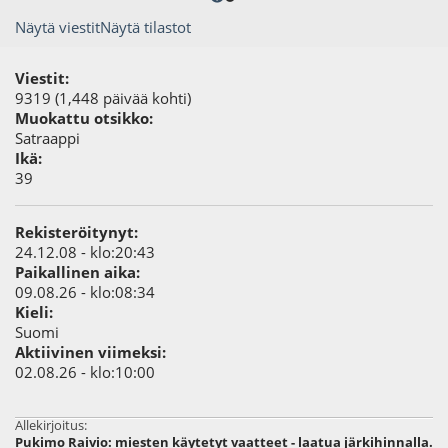
Näytä viestit
Näytä tilastot
Viestit:
9319 (1,448 päivää kohti)
Muokattu otsikko:
Satraappi
Ikä:
39
Rekisteröitynyt:
24.12.08 - klo:20:43
Paikallinen aika:
09.08.26 - klo:08:34
Kieli:
Suomi
Aktiivinen viimeksi:
02.08.26 - klo:10:00
Allekirjoitus:
Pukimo Raivio: miesten käytetyt vaatteet - laatua järkihinnalla.