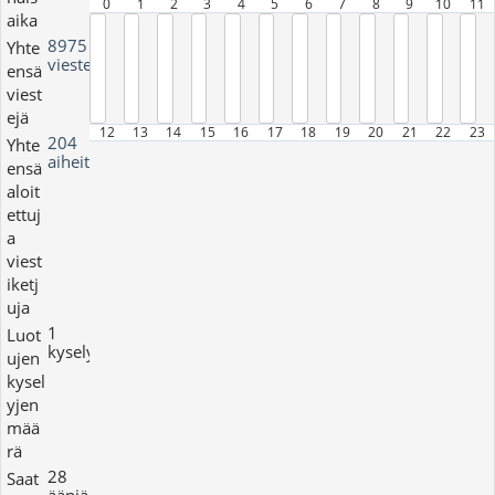
0
1
2
3
4
5
6
7
8
9
10
11
aika
8975
Yhte
viestejä
ensä
viest
ejä
12
13
14
15
16
17
18
19
20
21
22
23
204
Yhte
aiheita
ensä
aloit
ettuj
a
viest
iketj
uja
1
Luot
kyselyjä
ujen
kysel
yjen
mää
rä
28
Saat