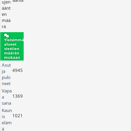
ääniä
ujen
äänt
en
mää
rä
Yleisimmät
alueet
viestien
määrän
mukaan
Asut
4945
ja
puki
neet
Vapa
1369
a
sana
Kaun
1021
is
eläm
ä