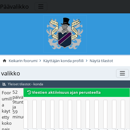
Päävalikko
Keikarin foorumi
Käyttäjän konda profiili
Näytä tilastot
valikko
Yleiset tilastot - konda
52
Foor
Viestien aktiivisuus ajan perusteella
päivää,
umill
9tuntia
a
ja
käyt
59
minuutit
etty
koko
nais