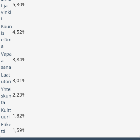
5,30%
t ja
vinki
t
Kaun
4,52%
is
eläm
ä
Vapa
3,84%
a
sana
Laat
3,01%
utori
Yhtei
2,23%
skun
ta
Kultt
1,82%
uuri
Etike
1,59%
tti