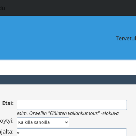
du
Tervetu
Etsi:
esim.
Orwellin "Eläinten vallankumous" -elokuva
öytyi:
jältä: