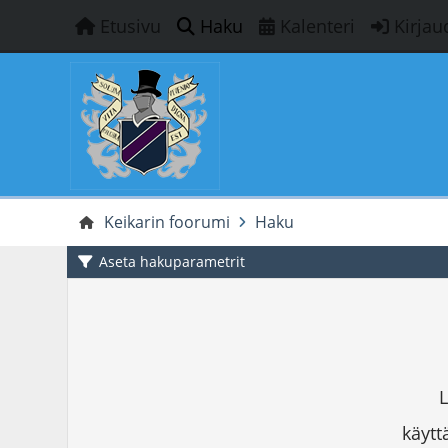
Etusivu
Haku
Kalenteri
Kirjau
Keikarin foorumi
Haku
Aseta hakuparametrit
L
käyttä