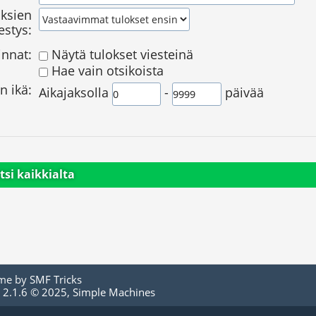
ksien
estys:
innat:
Näytä tulokset viesteinä
Hae vain otsikoista
n ikä:
Aikajaksolla
-
päivää
tsi kaikkialta
me by
SMF Tricks
 2.1.6 © 2025
,
Simple Machines