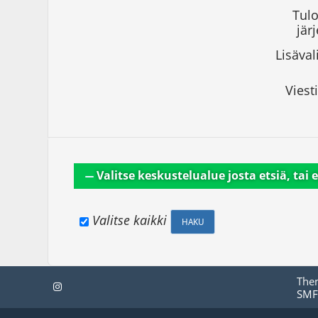
Tulo
järj
Lisäval
Viesti
Valitse keskustelualue josta etsiä, tai e
Valitse kaikki
The
SMF