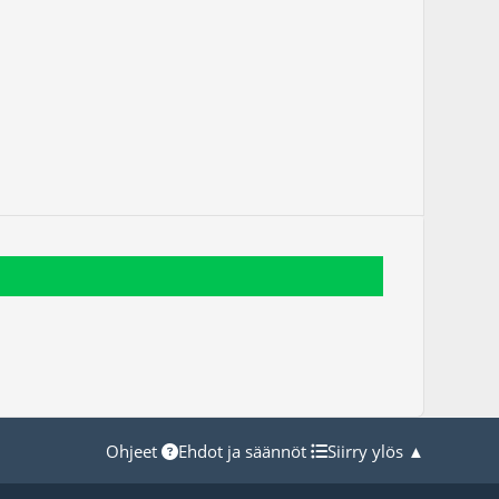
Ohjeet
Ehdot ja säännöt
Siirry ylös ▲