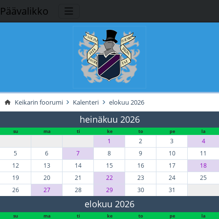
Päävalikko
Keikarin foorumi
Kalenteri
elokuu 2026
heinäkuu 2026
su
ma
ti
ke
to
pe
la
1
2
3
4
5
6
7
8
9
10
11
12
13
14
15
16
17
18
19
20
21
22
23
24
25
26
27
28
29
30
31
elokuu 2026
su
ma
ti
ke
to
pe
la