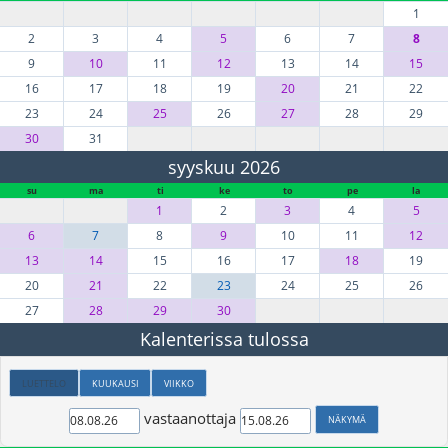
1
2
3
4
5
6
7
8
9
10
11
12
13
14
15
16
17
18
19
20
21
22
23
24
25
26
27
28
29
30
31
syyskuu 2026
su
ma
ti
ke
to
pe
la
1
2
3
4
5
6
7
8
9
10
11
12
13
14
15
16
17
18
19
20
21
22
23
24
25
26
27
28
29
30
Kalenterissa tulossa
LUETTELO
KUUKAUSI
VIIKKO
vastaanottaja