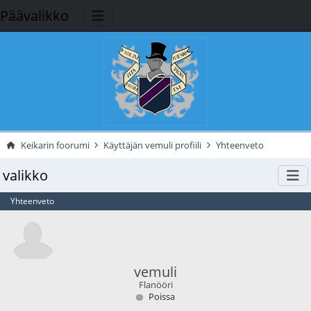
Päävalikko
Keikarin foorumi
Käyttäjän vemuli profiili
Yhteenveto
valikko
Yhteenveto
vemuli
Flanööri
Poissa