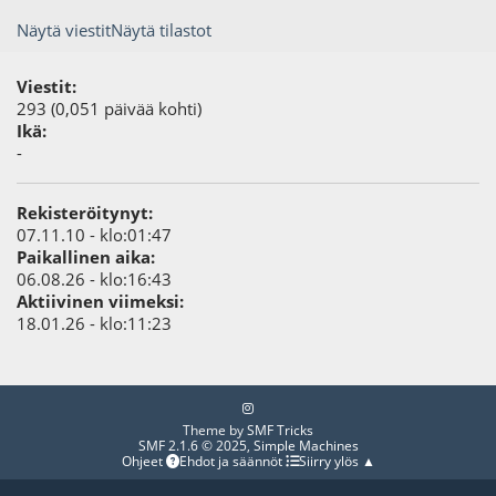
Näytä viestit
Näytä tilastot
Viestit:
293 (0,051 päivää kohti)
Ikä:
-
Rekisteröitynyt:
07.11.10 - klo:01:47
Paikallinen aika:
06.08.26 - klo:16:43
Aktiivinen viimeksi:
18.01.26 - klo:11:23
Theme by
SMF Tricks
SMF 2.1.6 © 2025
,
Simple Machines
Ohjeet
Ehdot ja säännöt
Siirry ylös ▲