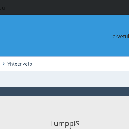
du
Tervetu
i
Yhteenveto
Tumppi$