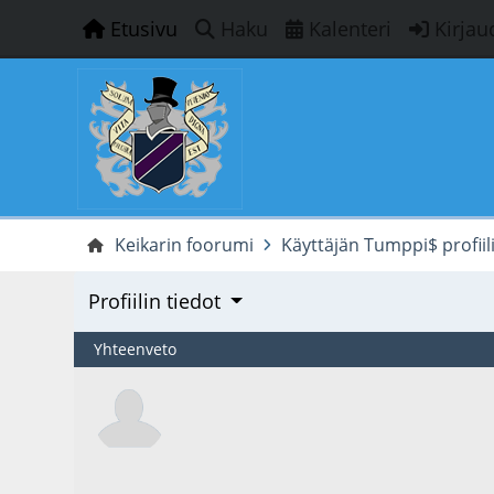
Etusivu
Haku
Kalenteri
Kirjau
Keikarin foorumi
Käyttäjän Tumppi$ profiil
Profiilin tiedot
Yhteenveto