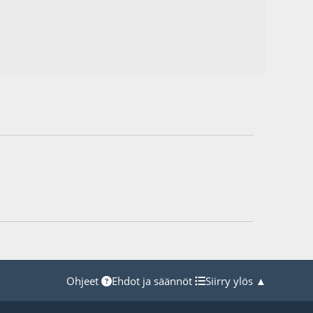
Ohjeet
Ehdot ja säännöt
Siirry ylös ▲