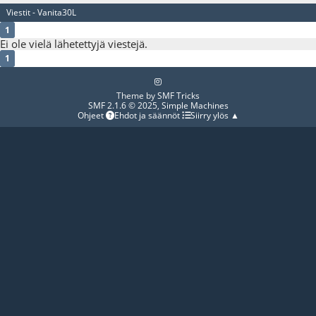
Viestit - Vanita30L
1
Ei ole vielä lähetettyjä viestejä.
1
Theme by
SMF Tricks
SMF 2.1.6 © 2025
,
Simple Machines
Ohjeet
Ehdot ja säännöt
Siirry ylös ▲