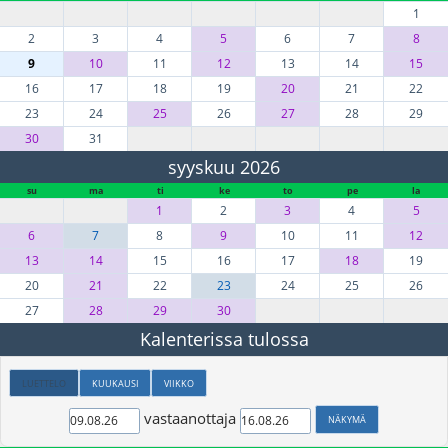
1
2
3
4
5
6
7
8
9
10
11
12
13
14
15
16
17
18
19
20
21
22
23
24
25
26
27
28
29
30
31
syyskuu 2026
su
ma
ti
ke
to
pe
la
1
2
3
4
5
6
7
8
9
10
11
12
13
14
15
16
17
18
19
20
21
22
23
24
25
26
27
28
29
30
Kalenterissa tulossa
LUETTELO
KUUKAUSI
VIIKKO
vastaanottaja