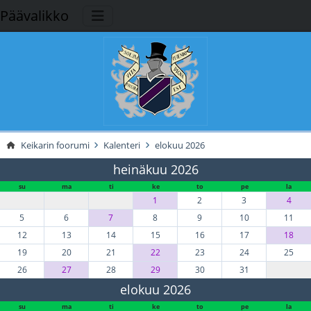
Päävalikko
Keikarin foorumi
Kalenteri
elokuu 2026
heinäkuu 2026
su
ma
ti
ke
to
pe
la
1
2
3
4
5
6
7
8
9
10
11
12
13
14
15
16
17
18
19
20
21
22
23
24
25
26
27
28
29
30
31
elokuu 2026
su
ma
ti
ke
to
pe
la