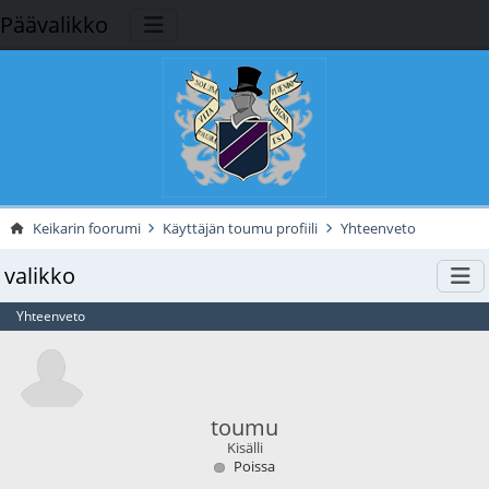
Päävalikko
Keikarin foorumi
Käyttäjän toumu profiili
Yhteenveto
valikko
Yhteenveto
toumu
Kisälli
Poissa