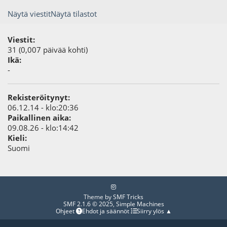
Näytä viestit
Näytä tilastot
Viestit:
31 (0,007 päivää kohti)
Ikä:
-
Rekisteröitynyt:
06.12.14 - klo:20:36
Paikallinen aika:
09.08.26 - klo:14:42
Kieli:
Suomi
Theme by
SMF Tricks
SMF 2.1.6 © 2025
,
Simple Machines
Ohjeet
Ehdot ja säännöt
Siirry ylös ▲