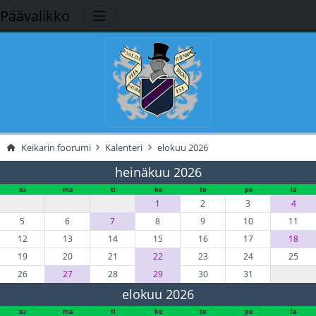
Päävalikko
Keikarin foorumi
Kalenteri
elokuu 2026
heinäkuu 2026
su
ma
ti
ke
to
pe
la
1
2
3
4
5
6
7
8
9
10
11
12
13
14
15
16
17
18
19
20
21
22
23
24
25
26
27
28
29
30
31
elokuu 2026
su
ma
ti
ke
to
pe
la