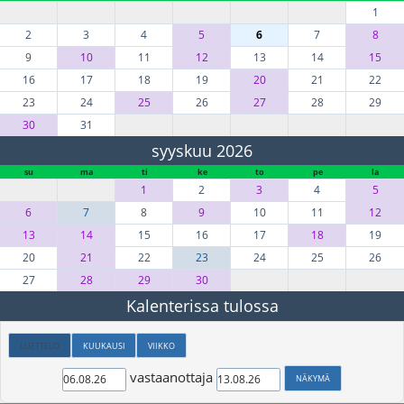
1
2
3
4
5
6
7
8
9
10
11
12
13
14
15
16
17
18
19
20
21
22
23
24
25
26
27
28
29
30
31
syyskuu 2026
su
ma
ti
ke
to
pe
la
1
2
3
4
5
6
7
8
9
10
11
12
13
14
15
16
17
18
19
20
21
22
23
24
25
26
27
28
29
30
Kalenterissa tulossa
LUETTELO
KUUKAUSI
VIIKKO
vastaanottaja