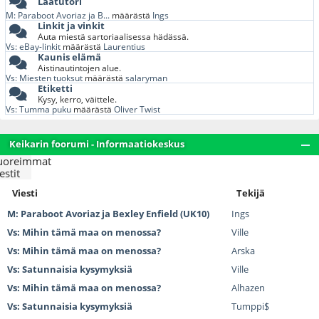
Laatutori
M: Paraboot Avoriaz ja B...
määrästä
Ings
Linkit ja vinkit
Auta miestä sartoriaalisessa hädässä.
Vs: eBay-linkit
määrästä
Laurentius
Kaunis elämä
Aistinautintojen alue.
Vs: Miesten tuoksut
määrästä
salaryman
Etiketti
Kysy, kerro, väittele.
Vs: Tumma puku
määrästä
Oliver Twist
Keikarin foorumi - Informaatiokeskus
uoreimmat
estit
Viesti
Tekijä
M: Paraboot Avoriaz ja Bexley Enfield (UK10)
Ings
Vs: Mihin tämä maa on menossa?
Ville
Vs: Mihin tämä maa on menossa?
Arska
Vs: Satunnaisia kysymyksiä
Ville
Vs: Mihin tämä maa on menossa?
Alhazen
Vs: Satunnaisia kysymyksiä
Tumppi$