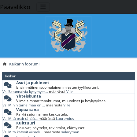
Päävalikko
Keikarin foorumi
Keikari
Asut ja pukineet
Ensimmäinen suomalainen miesten tyylifoorumi.
Vs: Satunnaisia kysymyks...
määrästä
Ville
Yhteiskunta
Viimeisimmät tapahtumat, muutokset ja höykytykset.
Vs: Mihin tämä maa on ...
määrästä
Ville
Vapaa sana
Kaikki satunnainen keskustelu.
Vs: Mitä ostit tänää...
määrästä
Laurentius
Kulttuuri
Elokuvat, näyttelyt, ravintolat, elämykset.
Vs: Mitä katsoit viimek...
määrästä
salaryman