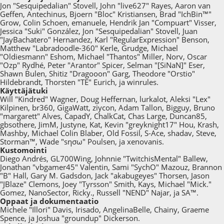
Jon "Sesquipedalian" Stovell, John "live627" Rayes, Aaron van
Geffen, Antechinus, Bjoern "Bloc" Kristiansen, Brad "IchBin™"
Grow, Colin Schoen, emanuele, Hendrik Jan "Compuart" Visser,
Jessica "Suki" González, Jon "Sesquipedalian" Stovell, Juan
"JayBachatero" Hernandez, Karl "RegularExpression" Benson,
Matthew "Labradoodle-360" Kerle, Grudge, Michael
"Oldiesmann" Eshom, Michael "Thantos" Miller, Norv, Oscar
"Ozp" Rydhé, Peter "Arantor" Spicer, Selman "[SiNaN]" Eser,
Shawn Bulen, Shitiz "Dragooon" Garg, Theodore "Orstio"
Hildebrandt, Thorsten "TE" Eurich, ja winrules.
Käyttäjätuki
Will "Kindred" Wagner, Doug Heffernan, lurkalot, Aleksi "Lex"
Kilpinen, br360, GigaWatt, ziycon, Adam Tallon, Bigguy, Bruno
"margarett" Alves, CapadY, ChalkCat, Chas Large, Duncan85,
gbsothere, JimM, Justyne, Kat, Kevin "greyknight17" Hou, Krash,
Mashby, Michael Colin Blaber, Old Fossil, S-Ace, shadav, Steve,
Storman™, Wade "sησω" Poulsen, ja xenovanis.
Kustomointi
Diego Andrés, GL700Wing, Johnnie "TwitchisMental" Ballew,
Jonathan "vbgamer45" Valentin, Sami "SychO" Mazouz, Brannon
"B" Hall, Gary M. Gadsdon, Jack "akabugeyes" Thorsen, Jason
"JBlaze" Clemons, Joey "Tyrsson" Smith, Kays, Michael "Mick."
Gomez, NanoSector, Ricky., Russell "NEND" Najar, ja SA™.
Oppaat ja dokumentaatio
Michele "Illori" Davis, Irisado, AngelinaBelle, Chainy, Graeme
Spence, ja Joshua "groundup" Dickerson.