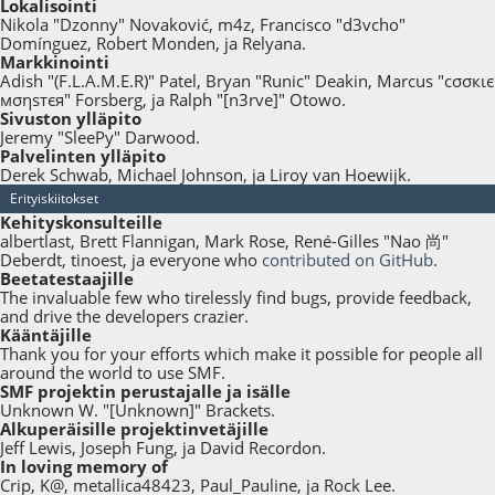
Lokalisointi
Nikola "Dzonny" Novaković, m4z, Francisco "d3vcho"
Domínguez, Robert Monden, ja Relyana.
Markkinointi
Adish "(F.L.A.M.E.R)" Patel, Bryan "Runic" Deakin, Marcus "cσσкιє
мσηѕтєя" Forsberg, ja Ralph "[n3rve]" Otowo.
Sivuston ylläpito
Jeremy "SleePy" Darwood.
Palvelinten ylläpito
Derek Schwab, Michael Johnson, ja Liroy van Hoewijk.
Erityiskiitokset
Kehityskonsulteille
albertlast, Brett Flannigan, Mark Rose, René-Gilles "Nao 尚"
Deberdt, tinoest, ja everyone who
contributed on GitHub
.
Beetatestaajille
The invaluable few who tirelessly find bugs, provide feedback,
and drive the developers crazier.
Kääntäjille
Thank you for your efforts which make it possible for people all
around the world to use SMF.
SMF projektin perustajalle ja isälle
Unknown W. "[Unknown]" Brackets.
Alkuperäisille projektinvetäjille
Jeff Lewis, Joseph Fung, ja David Recordon.
In loving memory of
Crip, K@, metallica48423, Paul_Pauline, ja Rock Lee.