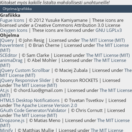
Kiitokset myös kaikille listalta mahdollisesti unohtuneille!
Ohjelma/grafiikka
Grafiikka
Fugue Icons
| © 2012 Yusuke Kamiyamane | These icons are
licensed under a Creative Commons Attribution 3.0 License
Oxygen Icons
| These icons are licensed under
GNU LGPLv3
Ohjelma
JQuery
| © John Resig | Licensed under
The MIT License (MIT)
hoverIntent
| © Brian Cherne | Licensed under
The MIT License
(MIT)
SCEditor
| © Sam Clarke | Licensed under
The MIT License (MIT)
animaDrag
| © Abel Mohler | Licensed under
The MIT License
(MIT)
jQuery Custom Scrollbar
| © Maciej Zubala | Licensed under
The
MIT License (MIT)
jQuery Responsive Slider
| © booncon ROCKETS | Licensed
under
The MIT License (MIT)
At.js
| ©
chord.luo@gmail.com
| Licensed under
The MIT License
(MIT)
HTML5 Desktop Notifications
| © Tsvetan Tsvetkov | Licensed
under
The Apache License Version 2.0
GAuth Code Generator/Validator
| © Chris Cornutt | Licensed
under
The MIT License (MIT)
Dropzone.js
| © Matias Meno | Licensed under
The MIT License
(MIT)
Minify
| © Matthias Mullie | Licensed under
The MIT License