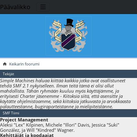
Päävalikko
Keikarin foorumi
Tekijät
Simple Machines haluaa kiittää kaikkia jotka ovat osallistuneet
tehdä SMF 2.1 nykyiselleen. Ilman teitä tämä ei olisi ollut
mahdollista. Tähän ryhmään kuuluu myös käyttäjämme, ja
erityisesti Charter jäsenemme - Kiitoksia siitä, että asensitte ja
käytätte ohjelmistoamme, sekä kiitoksia jatkuvasta ja arvokkaasta
palautteestanne, bugiraporteistanne ja mielipiteistänne.
SMF Tiimi
Project Management
Aleksi "Lex" Kilpinen, Michele "Illori" Davis, Jessica "Suki"
González, ja Will "Kindred" Wagner.
Kehittäjät ja koodaajat