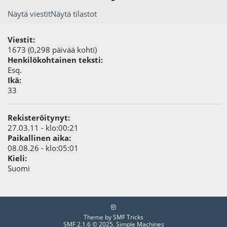
Näytä viestit
Näytä tilastot
Viestit:
1673 (0,298 päivää kohti)
Henkilökohtainen teksti:
Esq.
Ikä:
33
Rekisteröitynyt:
27.03.11 - klo:00:21
Paikallinen aika:
08.08.26 - klo:05:01
Kieli:
Suomi
Theme by
SMF Tricks
SMF 2.1.6 © 2025
,
Simple Machines