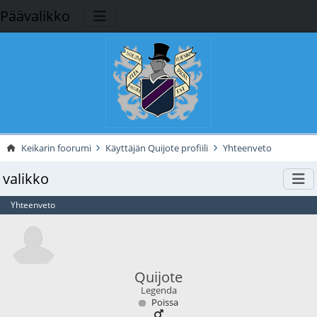
Päävalikko
Keikarin foorumi
Käyttäjän Quijote profiili
Yhteenveto
valikko
Yhteenveto
Quijote
Legenda
Poissa