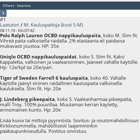
Aiheet - kaamos
1
#1
Laatutori
/
M: Kauluspaitoja (koot S-M)
08.11.19 - klo:07:42
Polo Ralph Lauren OCBD nappikauluspaita
, koko M. Slim fit.
Vihreä paita valkoisella raidalla. 2% elastaania eli paidassa
mukavasti joustoa. HP: 35e
Uniqlo OCBD nappikauluspaidat
, koko S. Slim fit. Kaksi
kappaletta, valkoinen ja vaaleansininen. Jääneet vähälle käytölle.
Hp: 12e/kpl tai 20e/pari.
Tiger of Sweden Farrell 6 kauluspaita
, koko 40. Vähälle
käytölle jäänyt sininen raidallinen kauluspaita valkoisella
kauluksella. Slim fit. Hp: 20e
J. Lindeberg pikeepaita
, koko S. Vaaleanharmaa pikeepaita,
malli Troy. 100% puuvillaa. Muutaman kerran käytetty,
erinomainen kunto. Hp: 20e
Lisää kuvia tai mittoja pyynnöstä. Sovitus- ja noutomahdollisuus
Kirkkonummella, mahdollisesti laajemminkin
pääkaupunkiseudulla. Postitus onnistuu.