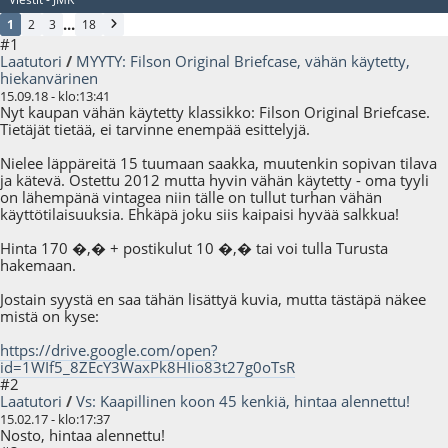
...
1
2
3
18
#1
Laatutori
/
MYYTY: Filson Original Briefcase, vähän käytetty,
hiekanvärinen
15.09.18 - klo:13:41
Nyt kaupan vähän käytetty klassikko: Filson Original Briefcase.
Tietäjät tietää, ei tarvinne enempää esittelyjä.
Nielee läppäreitä 15 tuumaan saakka, muutenkin sopivan tilava
ja kätevä. Ostettu 2012 mutta hyvin vähän käytetty - oma tyyli
on lähempänä vintagea niin tälle on tullut turhan vähän
käyttötilaisuuksia. Ehkäpä joku siis kaipaisi hyvää salkkua!
Hinta 170 �,� + postikulut 10 �,� tai voi tulla Turusta
hakemaan.
Jostain syystä en saa tähän lisättyä kuvia, mutta tästäpä näkee
mistä on kyse:
https://drive.google.com/open?
id=1WIf5_8ZEcY3WaxPk8HIio83t27g0oTsR
#2
Laatutori
/
Vs: Kaapillinen koon 45 kenkiä, hintaa alennettu!
15.02.17 - klo:17:37
Nosto, hintaa alennettu!