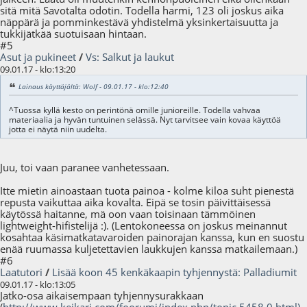
sitä mitä Savotalta odotin. Todella harmi, 123 oli joskus aika
näppärä ja pomminkestävä yhdistelmä yksinkertaisuutta ja
tukkijätkää suotuisaan hintaan.
#5
Asut ja pukineet
/
Vs: Salkut ja laukut
09.01.17 - klo:13:20
Lainaus käyttäjältä: Wolf - 09.01.17 - klo:12:40
^Tuossa kyllä kesto on perintönä omille junioreille. Todella vahvaa
materiaalia ja hyvän tuntuinen selässä. Nyt tarvitsee vain kovaa käyttöä
jotta ei näytä niin uudelta.
Juu, toi vaan paranee vanhetessaan.
Itte mietin ainoastaan tuota painoa - kolme kiloa suht pienestä
repusta vaikuttaa aika kovalta. Eipä se tosin päivittäisessä
käytössä haitanne, mä oon vaan toisinaan tämmöinen
lightweight-hifistelijä :). (Lentokoneessa on joskus meinannut
kosahtaa käsimatkatavaroiden painorajan kanssa, kun en suostu
enää ruumassa kuljetettavien laukkujen kanssa matkailemaan.)
#6
Laatutori
/
Lisää koon 45 kenkäkaapin tyhjennystä: Palladiumit
09.01.17 - klo:13:05
Jatko-osa aikaisempaan tyhjennysurakkaan