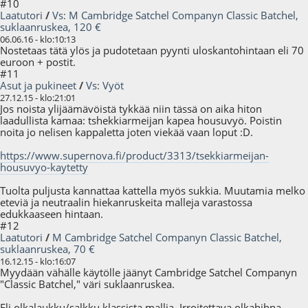
#10
Laatutori
/
Vs: M Cambridge Satchel Companyn Classic Batchel,
suklaanruskea, 120 €
06.06.16 - klo:10:13
Nostetaas tätä ylös ja pudotetaan pyynti uloskantohintaan eli 70
euroon + postit.
#11
Asut ja pukineet
/
Vs: Vyöt
27.12.15 - klo:21:01
Jos noista ylijäämävöistä tykkää niin tässä on aika hiton
laadullista kamaa: tshekkiarmeijan kapea housuvyö. Poistin
noita jo nelisen kappaletta joten viekää vaan loput :D.
https://www.supernova.fi/product/3313/tsekkiarmeijan-
housuvyo-kaytetty
Tuolta puljusta kannattaa kattella myös sukkia. Muutamia melko
eteviä ja neutraalin hiekanruskeita malleja varastossa
edukkaaseen hintaan.
#12
Laatutori
/
M Cambridge Satchel Companyn Classic Batchel,
suklaanruskea, 70 €
16.12.15 - klo:16:07
Myydään vähälle käytölle jäänyt Cambridge Satchel Companyn
"Classic Batchel," väri suklaanruskea.
Eli olkalaukku/salkku klassista mallia. Irroitettava olkahihna,