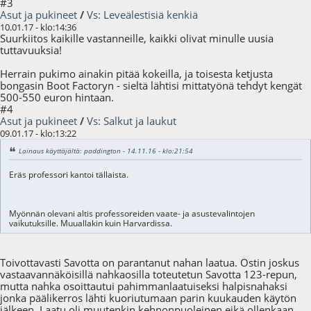
#3
Asut ja pukineet
/
Vs: Leveälestisiä kenkiä
10.01.17 - klo:14:36
Suurkiitos kaikille vastanneille, kaikki olivat minulle uusia
tuttavuuksia!
Herrain pukimo ainakin pitää kokeilla, ja toisesta ketjusta
bongasin Boot Factoryn - sieltä lähtisi mittatyönä tehdyt kengät
500-550 euron hintaan.
#4
Asut ja pukineet
/
Vs: Salkut ja laukut
09.01.17 - klo:13:22
Lainaus käyttäjältä: paddington - 14.11.16 - klo:21:54
Eräs professori kantoi tällaista.
Myönnän olevani altis professoreiden vaate- ja asustevalintojen
vaikutuksille. Muuallakin kuin Harvardissa.
Toivottavasti Savotta on parantanut nahan laatua. Ostin joskus
vastaavannäköisillä nahkaosilla toteutetun Savotta 123-repun,
mutta nahka osoittautui pahimmanlaatuiseksi halpisnahaksi
jonka päälikerros lähti kuoriutumaan parin kuukauden käytön
jälkeen. Laatu oli muutenkin kehnonpuoleinen eikä ollenkaan