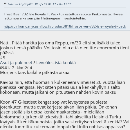
Lainaus käyttäjältä: Wolf - 09.01.17 - klo:11:55
Frost River 732 Isle Royale Jr. Pack tuli ostettua repuksi Pinkomosta. Hyvää
jatkumoa aikaisempiin lifetimegear investointeihin.
http://pinkomo.mycashflow.fi/product/818/frost-river-732-isle-royale-jr-pack
Nätti. Pitää harkita jos oma Reppu, m/30 eli sipulisäkki tulee
joskus tiensä päähän. Voi tosin olla että olen itte ennemmin tieni
päässä.
#9
Asut ja pukineet
/
Leveälestisiä kenkiä
09.01.17 - klo:12:14
Morjens taas kaikille pitkästä aikaa.
Kävipä niin, että huomasin kulkeneeni viimeiset 20 vuotta liian
pienissä kengissä. Nyt sitten pitäisi uusia kenkähyllyn sisältö
kokonaan, mutta jalkani on pituuteen nähden kovin paksu.
Koon 47 G-lestiset kengät sopivat leveytensä puolesta
jotenkuten, mutta ovat kärjestä aivan liian pitkiä. Onkohan
jäsenistöllä siis tietoa kenkämaakareista - mielellään
läpiommeltuja kenkiä tekevistä - tahi akselilta Helsinki-Turku
löytyvistä kenkäkaupoista, joilta saisi erityisen leveitä kenkiä? Vai
olenko tuomittu kulkemaan loppuikäni intin nahkasaappaissa?