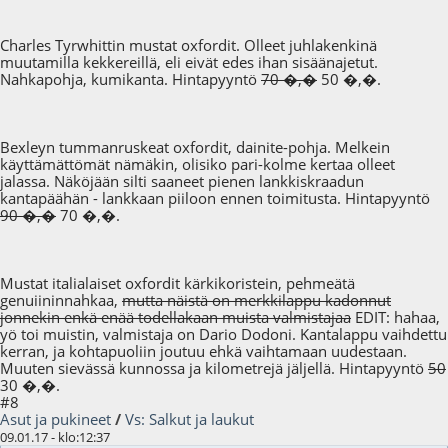
Charles Tyrwhittin mustat oxfordit. Olleet juhlakenkinä
muutamilla kekkereillä, eli eivät edes ihan sisäänajetut.
Nahkapohja, kumikanta. Hintapyyntö
70 �,�
50 �,�.
Bexleyn tummanruskeat oxfordit, dainite-pohja. Melkein
käyttämättömät nämäkin, olisiko pari-kolme kertaa olleet
jalassa. Näköjään silti saaneet pienen lankkiskraadun
kantapäähän - lankkaan piiloon ennen toimitusta. Hintapyyntö
90 �,�
70 �,�.
Mustat italialaiset oxfordit kärkikoristein, pehmeätä
genuiininnahkaa,
mutta näistä on merkkilappu kadonnut
jonnekin enkä enää todellakaan muista valmistajaa
EDIT: hahaa,
yö toi muistin, valmistaja on Dario Dodoni. Kantalappu vaihdettu
kerran, ja kohtapuoliin joutuu ehkä vaihtamaan uudestaan.
Muuten sievässä kunnossa ja kilometrejä jäljellä. Hintapyyntö
50
30 �,�.
#8
Asut ja pukineet
/
Vs: Salkut ja laukut
09.01.17 - klo:12:37