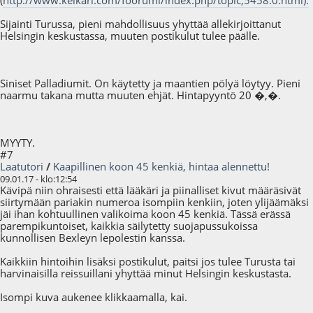
(
http://www.keikari.com/foorumi/index.php/topic,5458.0.html).
Sijainti Turussa, pieni mahdollisuus yhyttää allekirjoittanut
Helsingin keskustassa, muuten postikulut tulee päälle.
Siniset Palladiumit. On käytetty ja maantien pölyä löytyy. Pieni
naarmu takana mutta muuten ehjät. Hintapyyntö 20 �,�.
MYYTY.
#7
Laatutori
/
Kaapillinen koon 45 kenkiä, hintaa alennettu!
09.01.17 - klo:12:54
Kävipä niin ohraisesti että lääkäri ja piinalliset kivut määräsivät
siirtymään pariakin numeroa isompiin kenkiin, joten ylijäämäksi
jäi ihan kohtuullinen valikoima koon 45 kenkiä. Tässä erässä
parempikuntoiset, kaikkia säilytetty suojapussukoissa
kunnollisen Bexleyn lepolestin kanssa.
Kaikkiin hintoihin lisäksi postikulut, paitsi jos tulee Turusta tai
harvinaisilla reissuillani yhyttää minut Helsingin keskustasta.
Isompi kuva aukenee klikkaamalla, kai.