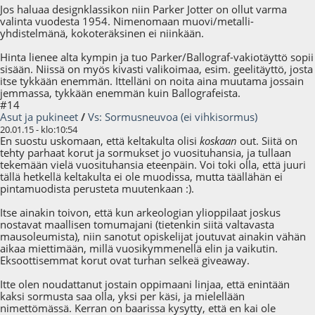
Jos haluaa designklassikon niin Parker Jotter on ollut varma
valinta vuodesta 1954. Nimenomaan muovi/metalli-
yhdistelmänä, kokoteräksinen ei niinkään.
Hinta lienee alta kympin ja tuo Parker/Ballograf-vakiotäyttö sopii
sisään. Niissä on myös kivasti valikoimaa, esim. geelitäyttö, josta
itse tykkään enemmän. Ittelläni on noita aina muutama jossain
jemmassa, tykkään enemmän kuin Ballografeista.
#14
Asut ja pukineet
/
Vs: Sormusneuvoa (ei vihkisormus)
20.01.15 - klo:10:54
En suostu uskomaan, että keltakulta olisi
koskaan
out. Siitä on
tehty parhaat korut ja sormukset jo vuosituhansia, ja tullaan
tekemään vielä vuosituhansia eteenpäin. Voi toki olla, että juuri
tällä hetkellä keltakulta ei ole muodissa, mutta täällähän ei
pintamuodista perusteta muutenkaan :).
Itse ainakin toivon, että kun arkeologian ylioppilaat joskus
nostavat maallisen tomumajani (tietenkin siitä valtavasta
mausoleumista), niin sanotut opiskelijat joutuvat ainakin vähän
aikaa miettimään, millä vuosikymmenellä elin ja vaikutin.
Eksoottisemmat korut ovat turhan selkeä giveaway.
Itte olen noudattanut jostain oppimaani linjaa, että enintään
kaksi sormusta saa olla, yksi per käsi, ja mielellään
nimettömässä. Kerran on baarissa kysytty, että en kai ole