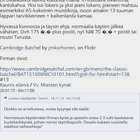
kantokahva. Yksi iso lokero ja yksi pieni lokero; pieneen mahtuu
esimerkiksi A5-kokoinen muistikirja, isoon ainakin 13 tuuman
läppäri tarvikkeineen + kaikenlaista kamaa.
Hyvässä kunnossa ja täysin ehjä, normaalia käytön jälkeä
vähäsen. Ovh 175 �,� plus postit, nyt
120
70 �,� + postit tai
nouto Turusta.
Cambridge Batchel
by
jmkorhonen
, on Flickr
Firman sivut:
http://www.cambridgesatchel.com/en-gb/mens/the-classic-
batchel/BAT151008NIC10101.html?cgid=for-him#start=138
#13
Kaunis elämä
/
Vs: Miesten kynät
20.01.15 - klo:11:00
Lainaus käyttäjältä: Tommi - 18.11.14 - klo:13:26
Otsikko on arvelluttava, mutta kysynpä silti täällä:
Hermostuin käyttämään firman kyniä ja ajattelin ostaa 2-3 suht laadukasta
kuulakärkikynää, joihon menisi täyttökapselit. Osaako kukaan suositella
edullisia vaihtoehtoja?