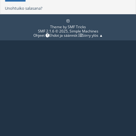
Unohtuiko salasana?
Theme by
SMF Tricks
SMF 2.1.6 © 2025
,
Simple Machines
Ohjeet
Ehdot ja säännöt
Siirry ylös ▲