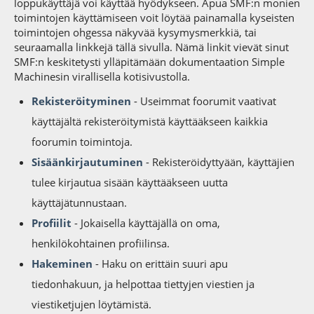
loppukäyttäjä voi käyttää hyödykseen. Apua SMF:n monien
toimintojen käyttämiseen voit löytää painamalla kyseisten
toimintojen ohgessa näkyvää kysymysmerkkiä, tai
seuraamalla linkkejä tällä sivulla. Nämä linkit vievät sinut
SMF:n keskitetysti ylläpitämään dokumentaation Simple
Machinesin virallisella kotisivustolla.
Rekisteröityminen
- Useimmat foorumit vaativat
käyttäjältä rekisteröitymistä käyttääkseen kaikkia
foorumin toimintoja.
Sisäänkirjautuminen
- Rekisteröidyttyään, käyttäjien
tulee kirjautua sisään käyttääkseen uutta
käyttäjätunnustaan.
Profiilit
- Jokaisella käyttäjällä on oma,
henkilökohtainen profiilinsa.
Hakeminen
- Haku on erittäin suuri apu
tiedonhakuun, ja helpottaa tiettyjen viestien ja
viestiketjujen löytämistä.