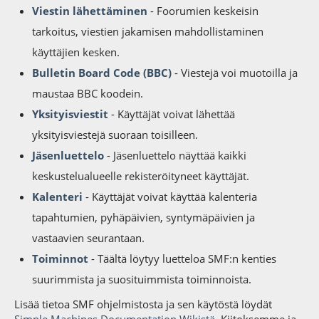
Viestin lähettäminen
- Foorumien keskeisin
tarkoitus, viestien jakamisen mahdollistaminen
käyttäjien kesken.
Bulletin Board Code (BBC)
- Viestejä voi muotoilla ja
maustaa BBC koodein.
Yksityisviestit
- Käyttäjät voivat lähettää
yksityisviestejä suoraan toisilleen.
Jäsenluettelo
- Jäsenluettelo näyttää kaikki
keskustelualueelle rekisteröityneet käyttäjät.
Kalenteri
- Käyttäjät voivat käyttää kalenteria
tapahtumien, pyhäpäivien, syntymäpäivien ja
vastaavien seurantaan.
Toiminnot
- Täältä löytyy luetteloa SMF:n kenties
suurimmista ja suosituimmista toiminnoista.
Lisää tietoa SMF ohjelmistosta ja sen käytöstä löydät
Simple Machines Documentation Wikistä
. Kiitoksemme ja