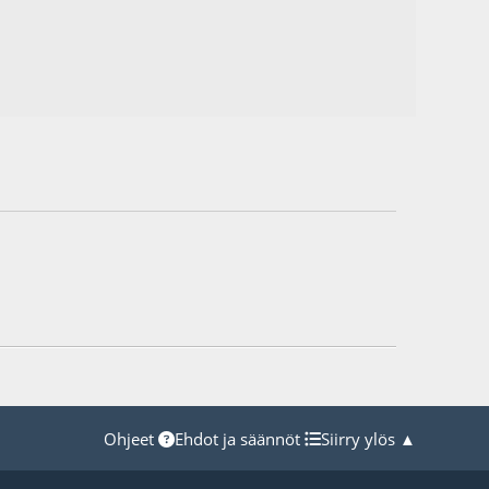
Ohjeet
Ehdot ja säännöt
Siirry ylös ▲