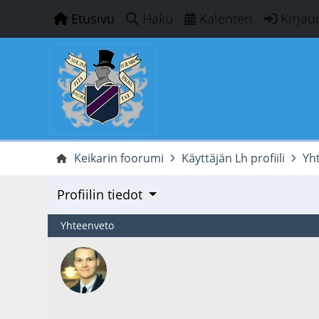
Etusivu
Haku
Kalenteri
Kirjau
Keikarin foorumi
Käyttäjän Lh profiili
Yh
Profiilin tiedot
Yhteenveto