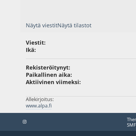
Näytä viestit
Näytä tilastot
Viestit:
Ikä:
Rekisteröitynyt:
Paikallinen aika:
Aktiivinen viimeksi:
Allekirjoitus:
www.alpa.fi
The
SMF