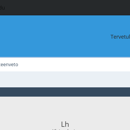
du
Tervetu
teenveto
Lh