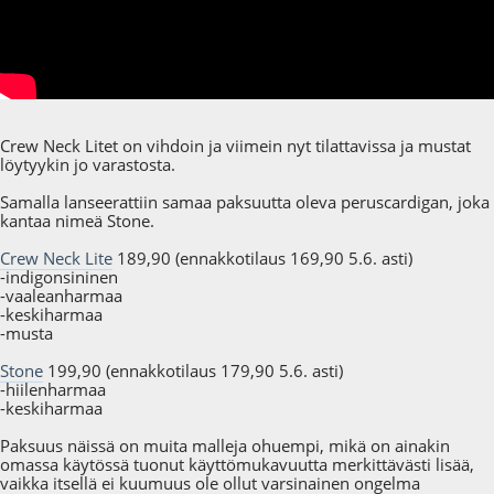
Crew Neck Litet on vihdoin ja viimein nyt tilattavissa ja mustat
löytyykin jo varastosta.
Samalla lanseerattiin samaa paksuutta oleva peruscardigan, joka
kantaa nimeä Stone.
Crew Neck Lite
189,90 (ennakkotilaus 169,90 5.6. asti)
-indigonsininen
-vaaleanharmaa
-keskiharmaa
-musta
Stone
199,90 (ennakkotilaus 179,90 5.6. asti)
-hiilenharmaa
-keskiharmaa
Paksuus näissä on muita malleja ohuempi, mikä on ainakin
omassa käytössä tuonut käyttömukavuutta merkittävästi lisää,
vaikka itsellä ei kuumuus ole ollut varsinainen ongelma