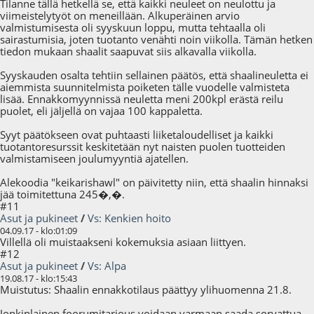
Tilanne tällä hetkellä se, että kaikki neuleet on neulottu ja
viimeistelytyöt on meneillään. Alkuperäinen arvio
valmistumisesta oli syyskuun loppu, mutta tehtaalla oli
sairastumisia, joten tuotanto venähti noin viikolla. Tämän hetken
tiedon mukaan shaalit saapuvat siis alkavalla viikolla.
Syyskauden osalta tehtiin sellainen päätös, että shaalineuletta ei
aiemmista suunnitelmista poiketen tälle vuodelle valmisteta
lisää. Ennakkomyynnissä neuletta meni 200kpl erästä reilu
puolet, eli jäljellä on vajaa 100 kappaletta.
Syyt päätökseen ovat puhtaasti liiketaloudelliset ja kaikki
tuotantoresurssit keskitetään nyt naisten puolen tuotteiden
valmistamiseen joulumyyntiä ajatellen.
Alekoodia "keikarishawl" on päivitetty niin, että shaalin hinnaksi
jää toimitettuna 245�,�.
#11
Asut ja pukineet
/
Vs: Kenkien hoito
04.09.17 - klo:01:09
Villellä oli muistaakseni kokemuksia asiaan liittyen.
#12
Asut ja pukineet
/
Vs: Alpa
19.08.17 - klo:15:43
Muistutus: Shaalin ennakkotilaus päättyy ylihuomenna 21.8.
Jonkinlainen foorumitarjous voidaan varmaan saada sorvattua