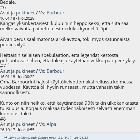
Bedale.
#6
Asut ja pukineet
/
Vs: Barbour
16.01.18 - klo:20:28
Kangas yksinkertaisesti kuluu niin heppoiseksi, että siitä saa
melko vaivatta painettua esimerkiksi kynnellä läpi.
Aivan perus säälimätöntä arkikäyttöä, toki myös satunnaista
puolieräilyä.
Heittäisin sellaisen spekulaation, että legendat kestosta
pohjautuvat siihen, että takkeja käytetään viikko-pari per syksy.
#7
Asut ja pukineet
/
Vs: Barbour
16.01.18 - klo:00:22
Oma Barbourini hajosi käyttökelvottomaksi reilussa kolmessa
vuodessa. Käyttöä oli hyvin runsaasti, mutta vahasin takin
säännöllisesti.
Kunto on niin heikko, että käytännössä 90% takin ulkokankaasta
tulisi uusia. Korjaus maksaa todennäköisesti selvästi enemmän
kuin uusi takki.
#8
Asut ja pukineet
/
Vs: Alpa
26.10.17 - klo:10:55
Lainaus käyttäjältä: Vintage-mies - 24.10.17 - klo:18:33