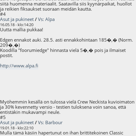
siitä huomenna materiaalit. Saatavilla siis kyynärpaikat, huollot
ja reikien fiksaukset suoraan meidän kautta.
#4
Asut ja pukineet
/
Vs: Alpa
16.05.18 - klo:14:20
Uutta mallia pukkaa!
Edgen ennakot auki. 28.5. asti ennakkohintaan 185�,� (Norm.
209�,�)
Koodilla "foorumiedge" hinnasta vielä 5�,� pois ja ilmaiset
postit.
http://www.alpa.fi
Myöhemmin kesällä on tulossa vielä Crew Neckista kuvioimaton
ja 30% kevennetty versio - testien tuloksena voin sanoa, että
entistäkin mukavampi neule.
#5
Asut ja pukineet
/
Vs: Barbour
19.01.18 - klo:22:10
Mulla tämä käsiin hapertunut on ihan brittitekoinen Classic