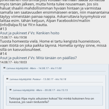
myös tämän jälkeen, mutta hinta tulee nousemaan. Jos siis
haluat shaalin mahdollisimman hyvään hintaan ja varmistaa
samalla sen saatavuuden ensimmäiseen erään, niin maanantaina
täytyy viimeistään painaa nappia. Askarruttavia kysymyksiä voi
laittaa esim. tähän ketjuun, Alpan Facebookiin/mailiin
(
info@alpa.fi
) tai YV:n kautta.
#13
Asut ja pukineet
/
Vs: Kenkien hoito
15.08.17 - klo:19:58
Tuosta homeesta vielä. Home ei tartu kengistä huoneistoon,
vaan itiöitä on joka paikka täynnä. Hometta syntyy sinne, missä
sillä on kasvuolosuhteet.
#14
Asut ja pukineet
/
Vs: Mitä tänään on päälläsi?
14.08.17 - klo:18:03
Lainaus käyttäjältä: -Mars- - 14.08.17 - klo:11:00
Lainaus käyttäjältä: Pasteur - 13.08.17 - klo:16:18
Lainaus käyttäjältä: -Mars- - 09.08.17 - klo:15:15
Tekisipä Alpa myös aikuisten kokoa! Vai minkä kokoinen hra on
kuvassa, jos saan tiedustella?