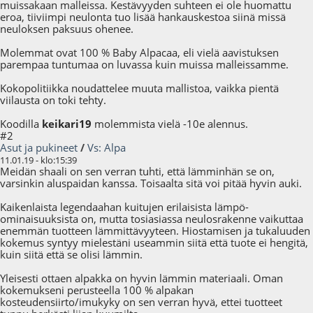
muissakaan malleissa. Kestävyyden suhteen ei ole huomattu
eroa, tiiviimpi neulonta tuo lisää hankauskestoa siinä missä
neuloksen paksuus ohenee.
Molemmat ovat 100 % Baby Alpacaa, eli vielä aavistuksen
parempaa tuntumaa on luvassa kuin muissa malleissamme.
Kokopolitiikka noudattelee muuta mallistoa, vaikka pientä
viilausta on toki tehty.
Koodilla
keikari19
molemmista vielä -10e alennus.
#2
Asut ja pukineet
/
Vs: Alpa
11.01.19 - klo:15:39
Meidän shaali on sen verran tuhti, että lämminhän se on,
varsinkin aluspaidan kanssa. Toisaalta sitä voi pitää hyvin auki.
Kaikenlaista legendaahan kuitujen erilaisista lämpö-
ominaisuuksista on, mutta tosiasiassa neulosrakenne vaikuttaa
enemmän tuotteen lämmittävyyteen. Hiostamisen ja tukaluuden
kokemus syntyy mielestäni useammin siitä että tuote ei hengitä,
kuin siitä että se olisi lämmin.
Yleisesti ottaen alpakka on hyvin lämmin materiaali. Oman
kokemukseni perusteella 100 % alpakan
kosteudensiirto/imukyky on sen verran hyvä, ettei tuotteet