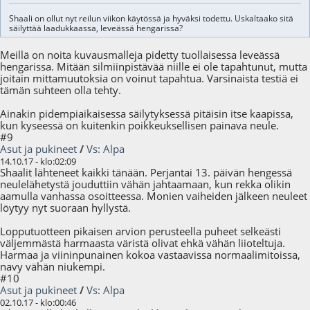
Shaali on ollut nyt reilun viikon käytössä ja hyväksi todettu. Uskaltaako sitä
säilyttää laadukkaassa, leveässä hengarissa?
Meillä on noita kuvausmalleja pidetty tuollaisessa leveässä
hengarissa. Mitään silmiinpistävää niille ei ole tapahtunut, mutta
joitain mittamuutoksia on voinut tapahtua. Varsinaista testiä ei
tämän suhteen olla tehty.
Ainakin pidempiaikaisessa säilytyksessä pitäisin itse kaapissa,
kun kyseessä on kuitenkin poikkeuksellisen painava neule.
#9
Asut ja pukineet
/
Vs: Alpa
14.10.17 - klo:02:09
Shaalit lähteneet kaikki tänään. Perjantai 13. päivän hengessä
neulelähetystä jouduttiin vähän jahtaamaan, kun rekka olikin
aamulla vanhassa osoitteessa. Monien vaiheiden jälkeen neuleet
löytyy nyt suoraan hyllystä.
Lopputuotteen pikaisen arvion perusteella puheet selkeästi
väljemmästä harmaasta väristä olivat ehkä vähän liioteltuja.
Harmaa ja viininpunainen kokoa vastaavissa normaalimitoissa,
navy vähän niukempi.
#10
Asut ja pukineet
/
Vs: Alpa
02.10.17 - klo:00:46