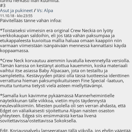
tunnu herkästi liian kuumilta.
#3
Asut ja pukineet
/
Vs: Alpa
11.10.18 - klo:23:55
Päivitellääs tänne vähän infoa:
*Toistaiseksi viimeisin erä original Crew Neckiä on lyöty
verkkokaupan saldoihin, eli jos tätä vähän paksumpaa ja
etukappaleesta kuvioitua mallia haluaa omaan kaappiin niin
varmaan viimeistään isänpäivään mennessä kannattaisi käydä
koppaamassa.
*Crew Neck korvautuu aiemmin luvatulla kevennetyllä versiolla.
Tämän kanssa on kestänyt aiottua kauemmin, koska materiaali
vaihtui itse asiassa Baby Alpacaan, jota on testailtu ja
sampletettu. Kestävyyden pitäisi olla tässä tuotteessa identtinen
verrattuna hieman paksumpikuituiseen Fine Special -laatuun,
mutta tuntuma tietysti vielä asteen miellyttävämpi.
*Samalla kun kävimme pykäämässä Mannerheimintielle
näyteikkunan tälle viikkoa, vietiin myös täydennystä
neulevalikoimiin. Miesten puolella oli sen verran ahdasta, että
Edget on väliaikaisesti sijoitettuna Alpan naisten osaston
yhteyteen. Edgeä siis ensimmäistä kertaa livenä
sovitettavissa/ostettavissa Sokoksella.
Edit. Korjauspalvelu lanseerataan tällä viikolla, jos ehdin vääntää