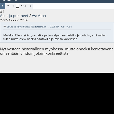
...
1
2
3
161
#1
Asut ja pukineet
/
Vs: Alpa
27.05.19 - klo:22:56
Lainaus käyttäjältä: Mattersström - 10.02.19 - klo:14:54
Moikka! Olen tykästynyt aika paljon alpan neuleisiini ja pohdin, että milloin
tulee uutta crew neckiä saataville ja missä väreissä?
Nyt vastaan historiallisen myöhässä, mutta onneksi kerrottavana
on sentään vihdoin jotain konkreettista.