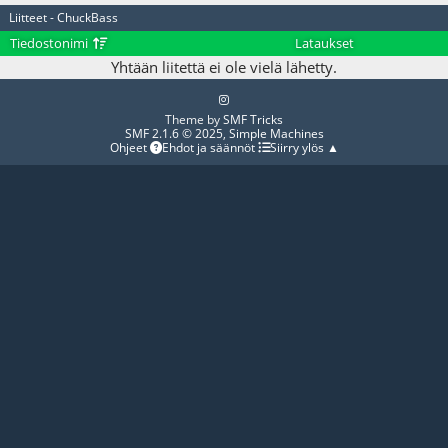
Liitteet - ChuckBass
Tiedostonimi
Lataukset
Yhtään liitettä ei ole vielä lähetty.
Theme by
SMF Tricks
SMF 2.1.6 © 2025
,
Simple Machines
Ohjeet
Ehdot ja säännöt
Siirry ylös ▲