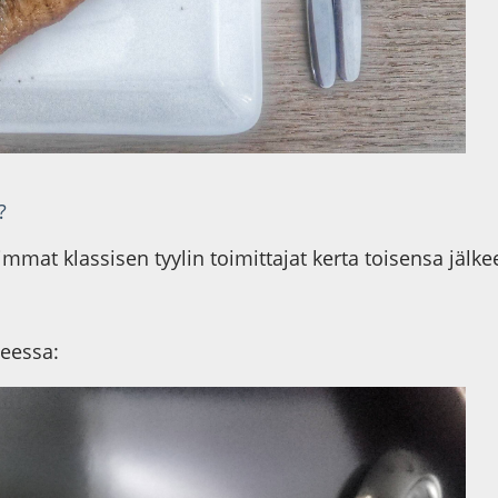
?
mat klassisen tyylin toimittajat kerta toisensa jälke
heessa: