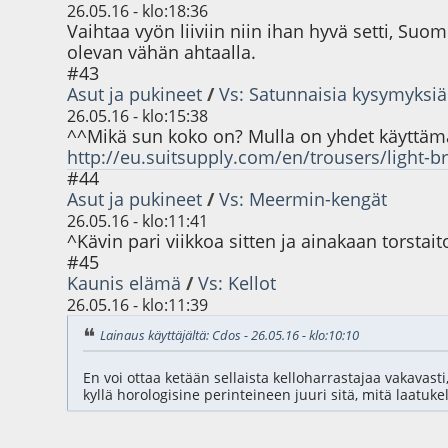
26.05.16 - klo:18:36
Vaihtaa vyön liiviin niin ihan hyvä setti, Su
olevan vähän ahtaalla.
#43
Asut ja pukineet
/
Vs: Satunnaisia kysymyksiä
26.05.16 - klo:15:38
^^Mikä sun koko on? Mulla on yhdet käyttämä
http://eu.suitsupply.com/en/trousers/light
#44
Asut ja pukineet
/
Vs: Meermin-kengät
26.05.16 - klo:11:41
^Kävin pari viikkoa sitten ja ainakaan torstait
#45
Kaunis elämä
/
Vs: Kellot
26.05.16 - klo:11:39
Lainaus käyttäjältä: Cdos - 26.05.16 - klo:10:10
En voi ottaa ketään sellaista kelloharrastajaa vakavasti
kyllä horologisine perinteineen juuri sitä, mitä laatuke