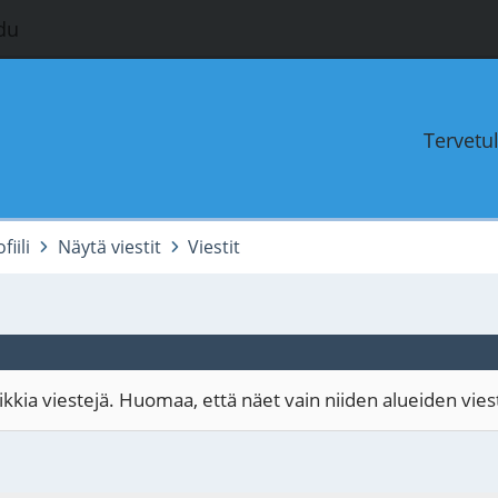
du
Tervetu
iili
Näytä viestit
Viestit
kia viestejä. Huomaa, että näet vain niiden alueiden viestit