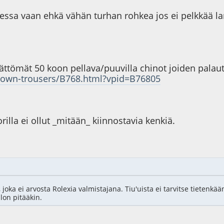
omessa vaan ehkä vähän turhan rohkea jos ei pelkkää la
ttömät 50 koon pellava/puuvilla chinot joiden palaut
-brown-trousers/B768.html?vpid=B76805
orilla ei ollut _mitään_ kiinnostavia kenkiä.
, joka ei arvosta Rolexia valmistajana. Tiu'uista ei tarvitse tietenk
llon pitääkin.