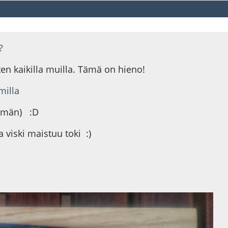
?
uten kaikilla muilla. Tämä on hieno!
milla
emmän) :D
 viski maistuu toki :)