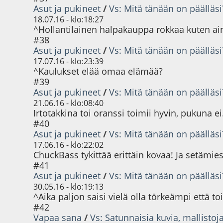
Asut ja pukineet
/
Vs: Mitä tänään on päälläsi
18.07.16 - klo:18:27
^Hollantilainen halpakauppa rokkaa kuten ai
#38
Asut ja pukineet
/
Vs: Mitä tänään on päälläsi
17.07.16 - klo:23:39
^Kaulukset elää omaa elämää?
#39
Asut ja pukineet
/
Vs: Mitä tänään on päälläsi
21.06.16 - klo:08:40
Irtotakkina toi oranssi toimii hyvin, pukuna ei
#40
Asut ja pukineet
/
Vs: Mitä tänään on päälläsi
17.06.16 - klo:22:02
ChuckBass tykittää erittäin kovaa! Ja setämi
#41
Asut ja pukineet
/
Vs: Mitä tänään on päälläsi
30.05.16 - klo:19:13
^Aika paljon saisi vielä olla törkeämpi että toi
#42
Vapaa sana
/
Vs: Satunnaisia kuvia, mallisto