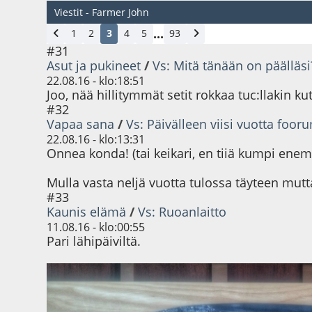
Viestit - Farmer John
...
1
2
3
4
5
93
#31
Asut ja pukineet
/
Vs: Mitä tänään on päälläsi
22.08.16 - klo:18:51
Joo, nää hillitymmät setit rokkaa tuc:llakin k
#32
Vapaa sana
/
Vs: Päivälleen viisi vuotta fooru
22.08.16 - klo:13:31
Onnea konda! (tai keikari, en tiiä kumpi en
Mulla vasta neljä vuotta tulossa täyteen mutta
#33
Kaunis elämä
/
Vs: Ruoanlaitto
11.08.16 - klo:00:55
Pari lähipäiviltä.