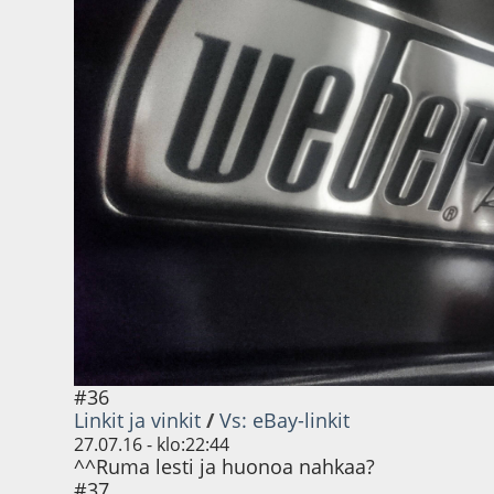
#36
Linkit ja vinkit
/
Vs: eBay-linkit
27.07.16 - klo:22:44
^^Ruma lesti ja huonoa nahkaa?
#37