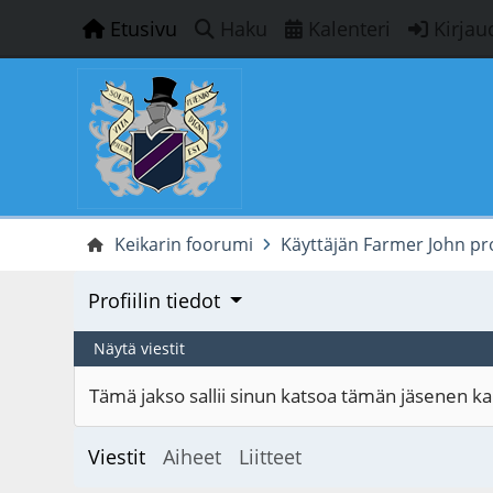
Etusivu
Haku
Kalenteri
Kirjau
Keikarin foorumi
Käyttäjän Farmer John prof
Profiilin tiedot
Näytä viestit
Tämä jakso sallii sinun katsoa tämän jäsenen kaik
Viestit
Aiheet
Liitteet