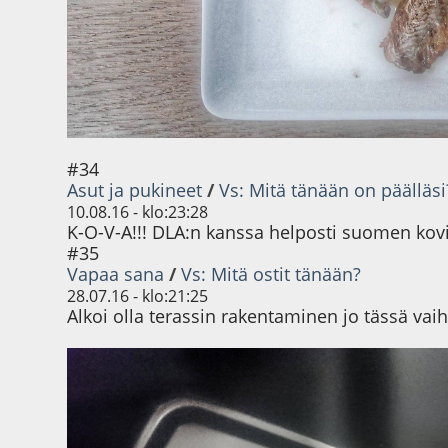
#34
Asut ja pukineet
/
Vs: Mitä tänään on päälläsi
10.08.16 - klo:23:28
K-O-V-A!!! DLA:n kanssa helposti suomen kovim
#35
Vapaa sana
/
Vs: Mitä ostit tänään?
28.07.16 - klo:21:25
Alkoi olla terassin rakentaminen jo tässä vai