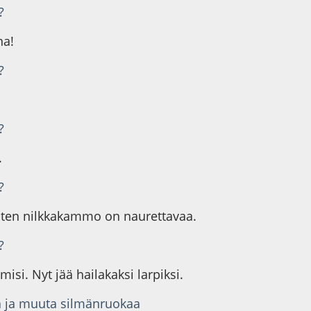
?
na!
?
?
.
?
esten nilkkakammo on naurettavaa.
?
misi. Nyt jää hailakaksi larpiksi.
ja ja muuta silmänruokaa