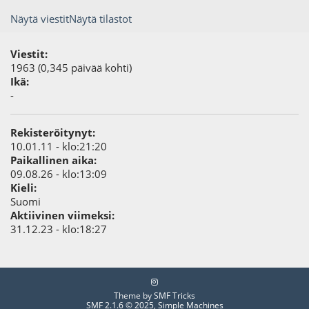
Näytä viestit
Näytä tilastot
Viestit:
1963 (0,345 päivää kohti)
Ikä:
-
Rekisteröitynyt:
10.01.11 - klo:21:20
Paikallinen aika:
09.08.26 - klo:13:09
Kieli:
Suomi
Aktiivinen viimeksi:
31.12.23 - klo:18:27
Theme by
SMF Tricks
SMF 2.1.6 © 2025
,
Simple Machines