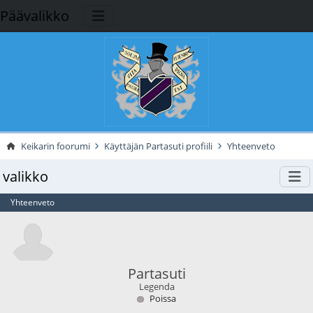
Päävalikko
Keikarin foorumi
Käyttäjän Partasuti profiili
Yhteenveto
valikko
Yhteenveto
Partasuti
Legenda
Poissa