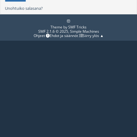
Unohtuiko salasana?
Theme by
SMF Tricks
SMF 2.1.6 © 2025
,
Simple Machines
Ohjeet
Ehdot ja säännöt
Siirry ylös ▲