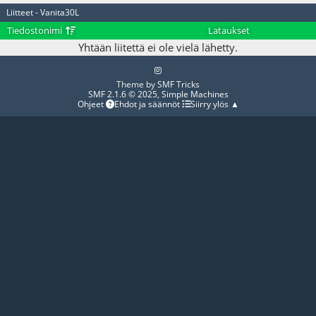
Liitteet - Vanita30L
Tiedostonimi
Lataukset
Yhtään liitettä ei ole vielä lähetty.
Theme by
SMF Tricks
SMF 2.1.6 © 2025
,
Simple Machines
Ohjeet
Ehdot ja säännöt
Siirry ylös ▲