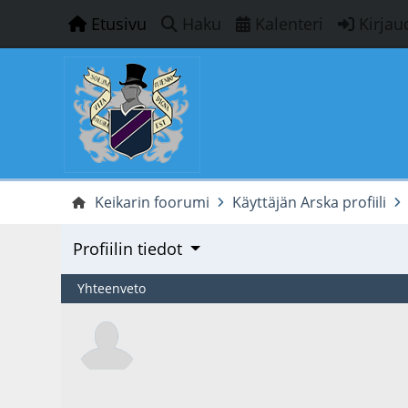
Etusivu
Haku
Kalenteri
Kirjau
Keikarin foorumi
Käyttäjän Arska profiili
Profiilin tiedot
Yhteenveto