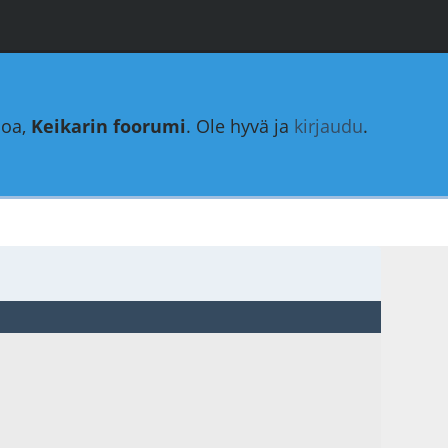
loa,
Keikarin foorumi
. Ole hyvä ja
kirjaudu
.