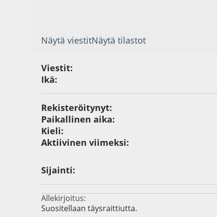
Näytä viestit
Näytä tilastot
Viestit:
Ikä:
Rekisteröitynyt:
Paikallinen aika:
Kieli:
Aktiivinen viimeksi:
Sijainti:
Allekirjoitus:
Suositellaan täysraittiutta.