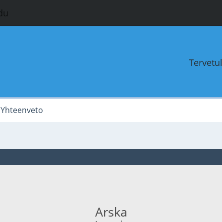
du
Tervetu
Yhteenveto
Arska