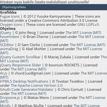
Kiitokset myös kaikille listalta mahdollisesti unohtuneille!
Ohjelma/grafiikka
Grafiikka
Fugue Icons
| © 2012 Yusuke Kamiyamane | These icons are
licensed under a Creative Commons Attribution 3.0 License
Oxygen Icons
| These icons are licensed under
GNU LGPLv3
Ohjelma
JQuery
| © John Resig | Licensed under
The MIT License (MIT)
hoverIntent
| © Brian Cherne | Licensed under
The MIT License
(MIT)
SCEditor
| © Sam Clarke | Licensed under
The MIT License (MIT)
animaDrag
| © Abel Mohler | Licensed under
The MIT License
(MIT)
jQuery Custom Scrollbar
| © Maciej Zubala | Licensed under
The
MIT License (MIT)
jQuery Responsive Slider
| © booncon ROCKETS | Licensed
under
The MIT License (MIT)
At.js
| ©
chord.luo@gmail.com
| Licensed under
The MIT License
(MIT)
HTML5 Desktop Notifications
| © Tsvetan Tsvetkov | Licensed
under
The Apache License Version 2.0
GAuth Code Generator/Validator
| © Chris Cornutt | Licensed
under
The MIT License (MIT)
Dropzone.js
| © Matias Meno | Licensed under
The MIT License
(MIT)
Minify
| © Matthias Mullie | Licensed under
The MIT License