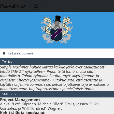
Päävalikko
Keikarin foorumi
Tekijät
Simple Machines haluaa kiittää kaikkia jotka ovat osallistuneet
tehdä SMF 2.1 nykyiselleen. Ilman teitä tämä ei olisi ollut
mahdollista. Tähän ryhmään kuuluu myös käyttäjämme, ja
erityisesti Charter jäsenemme - Kiitoksia siitä, että asensitte ja
käytätte ohjelmistoamme, sekä kiitoksia jatkuvasta ja arvokkaasta
palautteestanne, bugiraporteistanne ja mielipiteistänne.
SMF Tiimi
Project Management
Aleksi "Lex" Kilpinen, Michele "Illori" Davis, Jessica "Suki"
González, ja Will "Kindred" Wagner.
Kehittäjät ja koodaajat