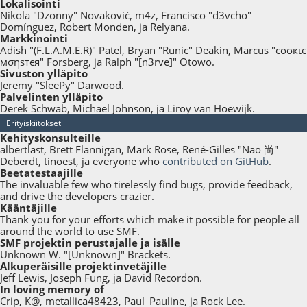
Lokalisointi
Nikola "Dzonny" Novaković, m4z, Francisco "d3vcho"
Domínguez, Robert Monden, ja Relyana.
Markkinointi
Adish "(F.L.A.M.E.R)" Patel, Bryan "Runic" Deakin, Marcus "cσσкιє
мσηѕтєя" Forsberg, ja Ralph "[n3rve]" Otowo.
Sivuston ylläpito
Jeremy "SleePy" Darwood.
Palvelinten ylläpito
Derek Schwab, Michael Johnson, ja Liroy van Hoewijk.
Erityiskiitokset
Kehityskonsulteille
albertlast, Brett Flannigan, Mark Rose, René-Gilles "Nao 尚"
Deberdt, tinoest, ja everyone who
contributed on GitHub
.
Beetatestaajille
The invaluable few who tirelessly find bugs, provide feedback,
and drive the developers crazier.
Kääntäjille
Thank you for your efforts which make it possible for people all
around the world to use SMF.
SMF projektin perustajalle ja isälle
Unknown W. "[Unknown]" Brackets.
Alkuperäisille projektinvetäjille
Jeff Lewis, Joseph Fung, ja David Recordon.
In loving memory of
Crip, K@, metallica48423, Paul_Pauline, ja Rock Lee.