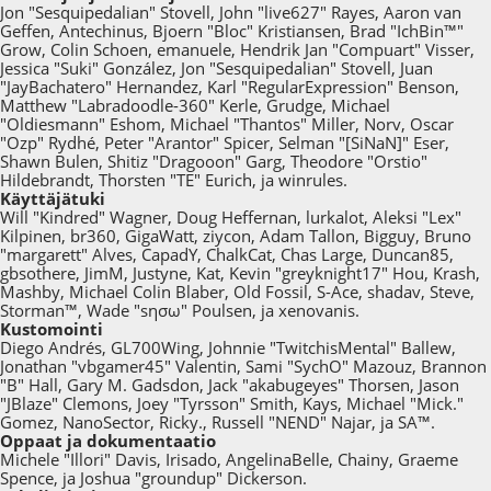
Jon "Sesquipedalian" Stovell, John "live627" Rayes, Aaron van
Geffen, Antechinus, Bjoern "Bloc" Kristiansen, Brad "IchBin™"
Grow, Colin Schoen, emanuele, Hendrik Jan "Compuart" Visser,
Jessica "Suki" González, Jon "Sesquipedalian" Stovell, Juan
"JayBachatero" Hernandez, Karl "RegularExpression" Benson,
Matthew "Labradoodle-360" Kerle, Grudge, Michael
"Oldiesmann" Eshom, Michael "Thantos" Miller, Norv, Oscar
"Ozp" Rydhé, Peter "Arantor" Spicer, Selman "[SiNaN]" Eser,
Shawn Bulen, Shitiz "Dragooon" Garg, Theodore "Orstio"
Hildebrandt, Thorsten "TE" Eurich, ja winrules.
Käyttäjätuki
Will "Kindred" Wagner, Doug Heffernan, lurkalot, Aleksi "Lex"
Kilpinen, br360, GigaWatt, ziycon, Adam Tallon, Bigguy, Bruno
"margarett" Alves, CapadY, ChalkCat, Chas Large, Duncan85,
gbsothere, JimM, Justyne, Kat, Kevin "greyknight17" Hou, Krash,
Mashby, Michael Colin Blaber, Old Fossil, S-Ace, shadav, Steve,
Storman™, Wade "sησω" Poulsen, ja xenovanis.
Kustomointi
Diego Andrés, GL700Wing, Johnnie "TwitchisMental" Ballew,
Jonathan "vbgamer45" Valentin, Sami "SychO" Mazouz, Brannon
"B" Hall, Gary M. Gadsdon, Jack "akabugeyes" Thorsen, Jason
"JBlaze" Clemons, Joey "Tyrsson" Smith, Kays, Michael "Mick."
Gomez, NanoSector, Ricky., Russell "NEND" Najar, ja SA™.
Oppaat ja dokumentaatio
Michele "Illori" Davis, Irisado, AngelinaBelle, Chainy, Graeme
Spence, ja Joshua "groundup" Dickerson.