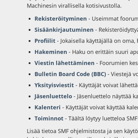
Machinesin virallisella kotisivustolla.
Rekisteröityminen
- Useimmat foorumit
Sisäänkirjautuminen
- Rekisteröidytty
Profiilit
- Jokaisella käyttäjällä on oma,
Hakeminen
- Haku on erittäin suuri apu
Viestin lähettäminen
- Foorumien kesk
Bulletin Board Code (BBC)
- Viestejä 
Yksityisviestit
- Käyttäjät voivat lähettä
Jäsenluettelo
- Jäsenluettelo näyttää ka
Kalenteri
- Käyttäjät voivat käyttää ka
Toiminnot
- Täältä löytyy luetteloa SM
Lisää tietoa SMF ohjelmistosta ja sen käyt