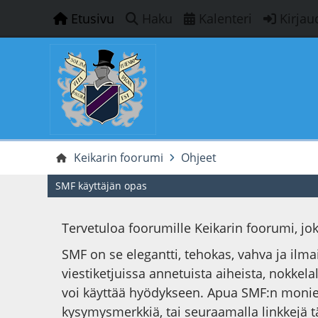
Etusivu
Haku
Kalenteri
Kirjau
Keikarin foorumi
Ohjeet
SMF käyttäjän opas
Tervetuloa foorumille Keikarin foorumi, j
SMF on se elegantti, tehokas, vahva ja ilm
viestiketjuissa annetuista aiheista, nokkelal
voi käyttää hyödykseen. Apua SMF:n monie
kysymysmerkkiä, tai seuraamalla linkkejä t