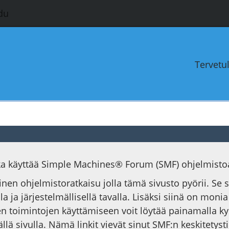
du
Tervetu
oka käyttää Simple Machines® Forum (SMF) ohjelmisto
ainen ohjelmistoratkaisu jolla tämä sivusto pyörii. Se
la ja järjestelmällisellä tavalla. Lisäksi siinä on moni
n toimintojen käyttämiseen voit löytää painamalla k
ällä sivulla. Nämä linkit vievät sinut SMF:n keskitet