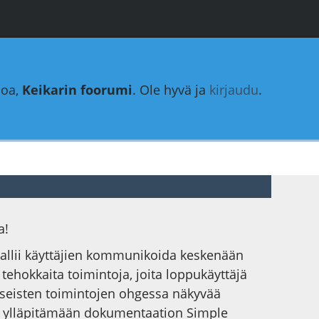
loa,
Keikarin foorumi
. Ole hyvä ja
kirjaudu
.
a!
 sallii käyttäjien kommunikoida keskenään
a tehokkaita toimintoja, joita loppukäyttäjä
yseisten toimintojen ohgessa näkyvää
ysti ylläpitämään dokumentaation Simple