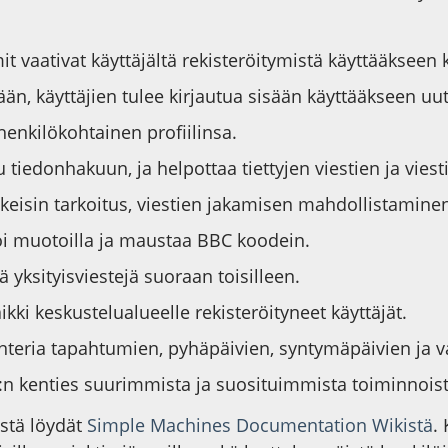
 vaativat käyttäjältä rekisteröitymistä käyttääkseen 
ään, käyttäjien tulee kirjautua sisään käyttääkseen uu
 henkilökohtainen profiilinsa.
 tiedonhakuun, ja helpottaa tiettyjen viestien ja viest
eisin tarkoitus, viestien jakamisen mahdollistaminen
voi muotoilla ja maustaa BBC koodein.
ä yksityisviestejä suoraan toisilleen.
ikki keskustelualueelle rekisteröityneet käyttäjät.
lenteria tapahtumien, pyhäpäivien, syntymäpäivien ja 
F:n kenties suurimmista ja suosituimmista toiminnoist
östä löydät
Simple Machines Documentation Wikistä
.