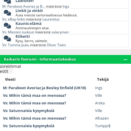
Laatutori
M: Paraboot Avoriaz ja B...
määrästä
Ings
Linkit ja vinkit
Auta miestä sartoriaalisessa hädässä.
Vs: eBay-linkit
määrästä
Laurentius
Kaunis elämä
Aistinautintojen alue.
Vs: Miesten tuoksut
määrästä
salaryman
Etiketti
Kysy, kerro, väittele.
Vs: Tumma puku
määrästä
Oliver Twist
Keikarin foorumi - Informaatiokeskus
uoreimmat
estit
Viesti
Tekijä
M: Paraboot Avoriaz ja Bexley Enfield (UK10)
Ings
Vs: Mihin tämä maa on menossa?
Ville
Vs: Mihin tämä maa on menossa?
Arska
Vs: Satunnaisia kysymyksiä
Ville
Vs: Mihin tämä maa on menossa?
Alhazen
Vs: Satunnaisia kysymyksiä
Tumppi$