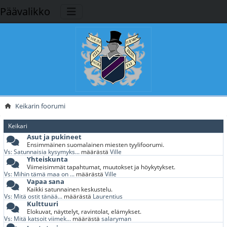
Päävalikko
Keikarin foorumi
Keikari
Asut ja pukineet
Ensimmäinen suomalainen miesten tyylifoorumi.
Vs: Satunnaisia kysymyks...
määrästä
Ville
Yhteiskunta
Viimeisimmät tapahtumat, muutokset ja höykytykset.
Vs: Mihin tämä maa on ...
määrästä
Ville
Vapaa sana
Kaikki satunnainen keskustelu.
Vs: Mitä ostit tänää...
määrästä
Laurentius
Kulttuuri
Elokuvat, näyttelyt, ravintolat, elämykset.
Vs: Mitä katsoit viimek...
määrästä
salaryman