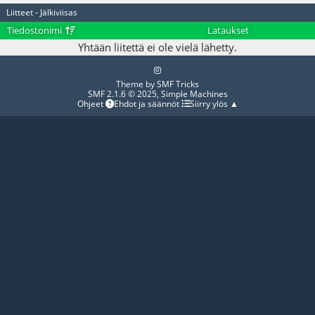
Liitteet - Jälkiviisas
Tiedostonimi
Lataukset
Yhtään liitettä ei ole vielä lähetty.
Theme by
SMF Tricks
SMF 2.1.6 © 2025
,
Simple Machines
Ohjeet
Ehdot ja säännöt
Siirry ylös ▲