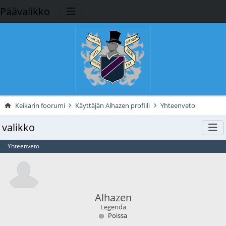
Päävalikko
Keikarin foorumi
Käyttäjän Alhazen profiili
Yhteenveto
valikko
Yhteenveto
Alhazen
Legenda
Poissa