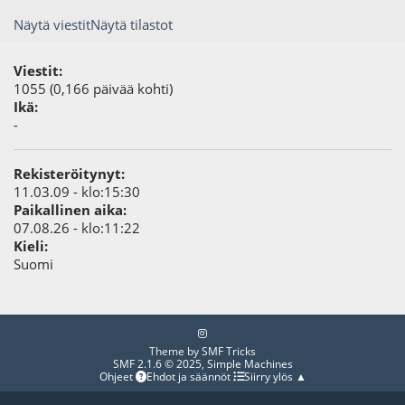
Näytä viestit
Näytä tilastot
Viestit:
1055 (0,166 päivää kohti)
Ikä:
-
Rekisteröitynyt:
11.03.09 - klo:15:30
Paikallinen aika:
07.08.26 - klo:11:22
Kieli:
Suomi
Theme by
SMF Tricks
SMF 2.1.6 © 2025
,
Simple Machines
Ohjeet
Ehdot ja säännöt
Siirry ylös ▲