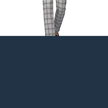
#14
Laatutori
/
Vs: M: Boglioli silkki-puuvillapuku, off white, 48
28.04.17 - klo:09:34
Kymppi pois hinnasta. Kesä tulee (joojoo), poistakaa.
#15
Asut ja pukineet
/
Vs: Mitä tänään on päälläsi?
28.04.17 - klo:09:30
Mietin tässä kamoja vapun juhlistamiseen. Symposium on
saatava mukaan ja kai se tuossa menee. Kraka ja paita on ns.
varmimman tuntuiset valinnat (Drake's + Schoffa) mutta aloin
miettimään, että mitä muuta paitaa tai solmiota tällaisen puvun
kanssa voisi käyttää vai voisiko? Puku murtaa ihan hienoisesti