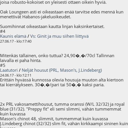
joisa robusto-kokoiset on yleisesti ottaen oikein hyviä.
Oak Loungeen asti ei oikeastaan enää tarvitse edes mennä kun
menettivät Habanos-jakeluoikeudet.
Suomihinnat oikeastaan kautta linjan kaksinkertaiset.
#4
Kaunis elämä
/
Vs: Ginit ja muu siihen liittyvä
27.06.17 - klo:17:40
Mitenkäs tällainen, onko tuttua? 24,90�,�/70cl Tallinnan
laivalla ei paha hinta.
#5
Laatutori
/
Neljät housut (PRL, Mason's, J.Lindeberg)
24.06.17 - klo:12:11
Erittäin hyvässä kunnossa olevia housuja muuton alta kiertoon
tai kierrätykseen. 30�,�/pari tai 50�,� kaksi paria.
2x PRL vakosamettihousut, tumma oranssi (W/L 32/32) ja royal
blue (31/32). "Preppy fit" eli semi slimmi, vähän tummemmat
kuin kuvassa
Mason's chinot 48, slimmit, tummemmat kuin kuvassa
J.Lindeberg chinot (32/32) slim fit, vähän kirkkaampi sininen kuin