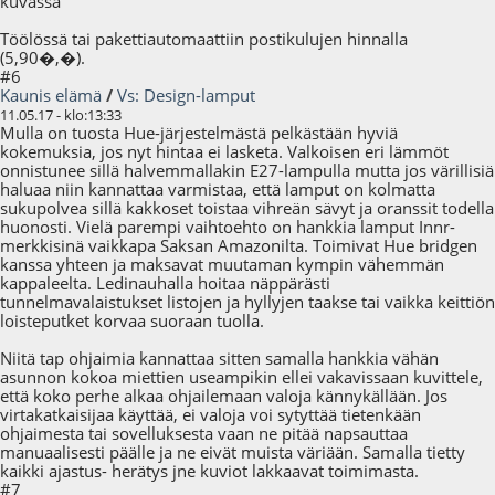
kuvassa
Töölössä tai pakettiautomaattiin postikulujen hinnalla
(5,90�,�).
#6
Kaunis elämä
/
Vs: Design-lamput
11.05.17 - klo:13:33
Mulla on tuosta Hue-järjestelmästä pelkästään hyviä
kokemuksia, jos nyt hintaa ei lasketa. Valkoisen eri lämmöt
onnistunee sillä halvemmallakin E27-lampulla mutta jos värillisiä
haluaa niin kannattaa varmistaa, että lamput on kolmatta
sukupolvea sillä kakkoset toistaa vihreän sävyt ja oranssit todella
huonosti. Vielä parempi vaihtoehto on hankkia lamput Innr-
merkkisinä vaikkapa Saksan Amazonilta. Toimivat Hue bridgen
kanssa yhteen ja maksavat muutaman kympin vähemmän
kappaleelta. Ledinauhalla hoitaa näppärästi
tunnelmavalaistukset listojen ja hyllyjen taakse tai vaikka keittiön
loisteputket korvaa suoraan tuolla.
Niitä tap ohjaimia kannattaa sitten samalla hankkia vähän
asunnon kokoa miettien useampikin ellei vakavissaan kuvittele,
että koko perhe alkaa ohjailemaan valoja kännykällään. Jos
virtakatkaisijaa käyttää, ei valoja voi sytyttää tietenkään
ohjaimesta tai sovelluksesta vaan ne pitää napsauttaa
manuaalisesti päälle ja ne eivät muista väriään. Samalla tietty
kaikki ajastus- herätys jne kuviot lakkaavat toimimasta.
#7