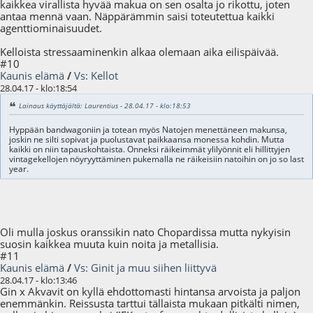
kaikkea virallista hyvää makua on sen osalta jo rikottu, joten
antaa mennä vaan. Näppärämmin saisi toteutettua kaikki
agenttiominaisuudet.
Kelloista stressaaminenkin alkaa olemaan aika eilispäivää.
#10
Kaunis elämä
/
Vs: Kellot
28.04.17 - klo:18:54
Lainaus käyttäjältä: Laurentius - 28.04.17 - klo:18:53
Hyppään bandwagoniin ja totean myös Natojen menettäneen makunsa,
joskin ne silti sopivat ja puolustavat paikkaansa monessa kohdin. Mutta
kaikki on niin tapauskohtaista. Onneksi räikeimmät ylilyönnit eli hillittyjen
vintagekellojen nöyryyttäminen pukemalla ne räikeisiin natoihin on jo so last
year.
Oli mulla joskus oranssikin nato Chopardissa mutta nykyisin
suosin kaikkea muuta kuin noita ja metallisia.
#11
Kaunis elämä
/
Vs: Ginit ja muu siihen liittyvä
28.04.17 - klo:13:46
Gin x Akvavit on kyllä ehdottomasti hintansa arvoista ja paljon
enemmänkin. Reissusta tarttui tällaista mukaan pitkälti nimen,