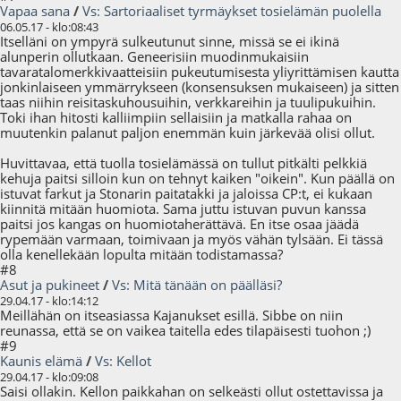
Vapaa sana
/
Vs: Sartoriaaliset tyrmäykset tosielämän puolella
06.05.17 - klo:08:43
Itselläni on ympyrä sulkeutunut sinne, missä se ei ikinä
alunperin ollutkaan. Geneerisiin muodinmukaisiin
tavaratalomerkkivaatteisiin pukeutumisesta yliyrittämisen kautta
jonkinlaiseen ymmärrykseen (konsensuksen mukaiseen) ja sitten
taas niihin reisitaskuhousuihin, verkkareihin ja tuulipukuihin.
Toki ihan hitosti kalliimpiin sellaisiin ja matkalla rahaa on
muutenkin palanut paljon enemmän kuin järkevää olisi ollut.
Huvittavaa, että tuolla tosielämässä on tullut pitkälti pelkkiä
kehuja paitsi silloin kun on tehnyt kaiken "oikein". Kun päällä on
istuvat farkut ja Stonarin paitatakki ja jaloissa CP:t, ei kukaan
kiinnitä mitään huomiota. Sama juttu istuvan puvun kanssa
paitsi jos kangas on huomiotaherättävä. En itse osaa jäädä
rypemään varmaan, toimivaan ja myös vähän tylsään. Ei tässä
olla kenellekään lopulta mitään todistamassa?
#8
Asut ja pukineet
/
Vs: Mitä tänään on päälläsi?
29.04.17 - klo:14:12
Meillähän on itseasiassa Kajanukset esillä. Sibbe on niin
reunassa, että se on vaikea taitella edes tilapäisesti tuohon ;)
#9
Kaunis elämä
/
Vs: Kellot
29.04.17 - klo:09:08
Saisi ollakin. Kellon paikkahan on selkeästi ollut ostettavissa ja