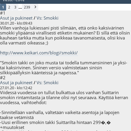
...
1
2
3
239
#1
Asut ja pukineet
/
Vs: Smokki
30.01.20 - klo:09:43
Villen vanhoja lukiessani pisti silmään, että onko kaksivärinen
smokki ylipäänsä virallisesti etiketin mukainen? Ei sillä että olisin
kauhean tarkka mutta kun poikkeaa tavanomaisesta, olisi kiva
olla varmasti oikeassa ;)
http://www.keikari.com/blogi/smokki/
"Smokin takki on joko musta tai todella tummansininen ja yksi-
tai kaksirivinen. Sininen versio valmistetaan sinisin
silkkipäällyksin käänteissä ja napeissa."
#2
Asut ja pukineet
/
Vs: Smokki
27.01.20 - klo:12:42
Viidessä vuodessa on tullut bulkattua ulos vanhan Suittarin
smokin rintamitasta ja tilanne olisi nyt seuraava. Käyttöä kerran
vuodessa, vaihtoehdot:
-Sinnitellään vanhalla, vältetään vaikeita asentoja ja lapojen
taakse vetämistä
-Uusi erillinen smokin takki Suittarilta hintaan 299�,�
+muutokset