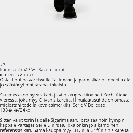
#3
Kaunis elämä
/
Vs: Savun lumot
02.07.17 - klo:10:39
Ostat liput päiväreissulle Tallinnaan ja parin sikarin kohdalla olet
jo säästänyt matkarahat takaisin.
Satamassa on hyvä sikari- ja viinikauppa siinä heti Kochi Aidad
vieressä, joka myy Olivan sikareita. Hintalaatusuhde on omasta
mielestäni todella kova esimerkiksi Serie V Belicoso
138�,�/24kpl.
Sitten valut torin laidalle Sigarimajaan, josta saa noin kympin
kappale Partagas Serie D n 4:ää, joka onkin jo aikamoinen
referenssisikari. Sama kauppa myy LFD:n ja Griffin'sin sikareita,