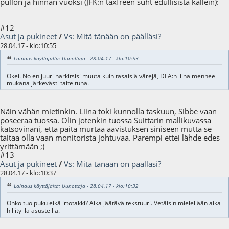
pullon ja hinnan vuoksi (JFK:n taxfreen suht edullisista kallein):
#12
Asut ja pukineet
/
Vs: Mitä tänään on päälläsi?
28.04.17 - klo:10:55
Lainaus käyttäjältä: Uunottaja - 28.04.17 - klo:10:53
Okei. No en juuri harkitsisi muuta kuin tasaisiä värejä, DLA:n liina mennee
mukana järkevästi taiteltuna.
Näin vähän mietinkin. Liina toki kunnolla taskuun, Sibbe vaan
poseeraa tuossa. Olin jotenkin tuossa Suittarin mallikuvassa
katsovinani, että paita murtaa aavistuksen siniseen mutta se
taitaa olla vaan monitorista johtuvaa. Parempi ettei lähde edes
yrittämään ;)
#13
Asut ja pukineet
/
Vs: Mitä tänään on päälläsi?
28.04.17 - klo:10:37
Lainaus käyttäjältä: Uunottaja - 28.04.17 - klo:10:32
Onko tuo puku eikä irtotakki? Aika jäätävä tekstuuri. Vetäisin mielellään aika
hillityillä asusteilla.