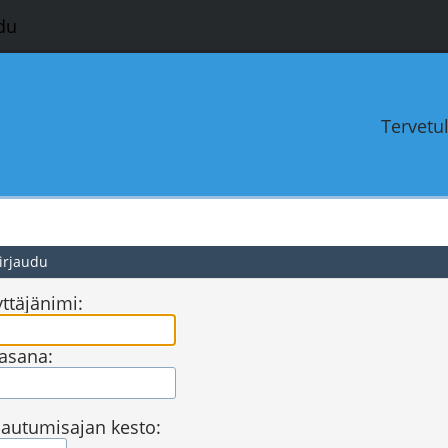
du
Tervetu
irjaudu
ttäjänimi:
asana:
jautumisajan kesto: