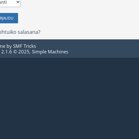
htuiko salasana?
me by
SMF Tricks
 2.1.6 © 2025
,
Simple Machines