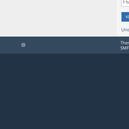
Uno
The
SMF