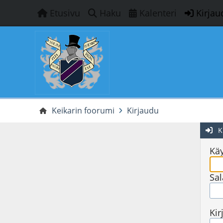
Etusivu
Haku
Kalenteri
Kirjau
Keikarin foorumi
Kirjaudu
K
Käy
Sal
Kir