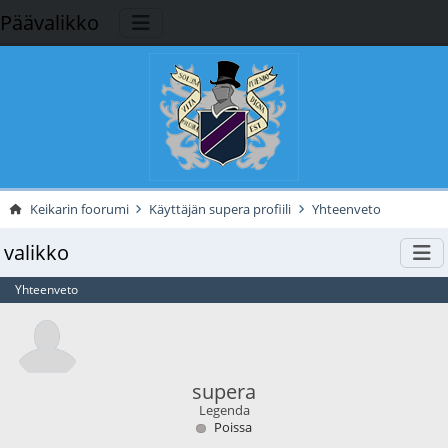
Päävalikko
Keikarin foorumi
Käyttäjän supera profiili
Yhteenveto
valikko
Yhteenveto
supera
Legenda
Poissa