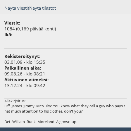
Näytä viestit
Näytä tilastot
Viestit:
1084 (0,169 päivää kohti)
Ikä:
-
Rekisteröitynyt:
03.01.09 - klo:15:35
Paikallinen aika:
09.08.26 - klo:08:21
Aktiivinen viimeksi:
13.12.24 - klo:09:42
Allekirjoitus:
Off. James 'Jimmy' McNulty: You know what they call a guy who pays t
hat much attention to his clothes, don't you?
Det. William 'Bunk' Moreland: A grown-up.