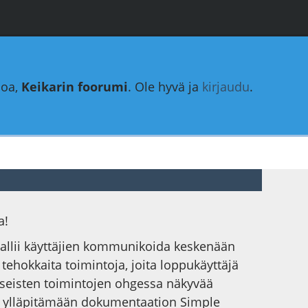
loa,
Keikarin foorumi
. Ole hyvä ja
kirjaudu
.
a!
 sallii käyttäjien kommunikoida keskenään
a tehokkaita toimintoja, joita loppukäyttäjä
yseisten toimintojen ohgessa näkyvää
ysti ylläpitämään dokumentaation Simple