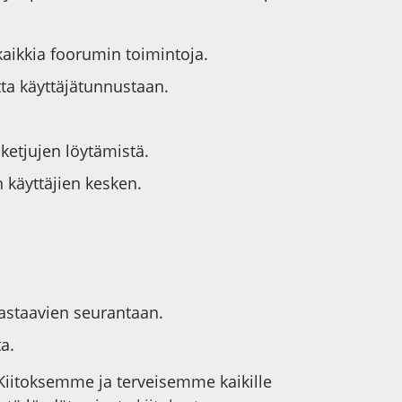
kaikkia foorumin toimintoja.
tta käyttäjätunnustaan.
iketjujen löytämistä.
 käyttäjien kesken.
vastaavien seurantaan.
a.
 Kiitoksemme ja terveisemme kaikille