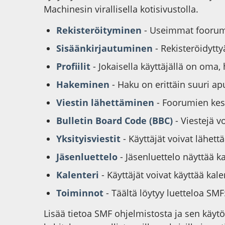
Machinesin virallisella kotisivustolla.
Rekisteröityminen
- Useimmat foorumit
Sisäänkirjautuminen
- Rekisteröidytty
Profiilit
- Jokaisella käyttäjällä on oma,
Hakeminen
- Haku on erittäin suuri apu
Viestin lähettäminen
- Foorumien kesk
Bulletin Board Code (BBC)
- Viestejä 
Yksityisviestit
- Käyttäjät voivat lähettä
Jäsenluettelo
- Jäsenluettelo näyttää ka
Kalenteri
- Käyttäjät voivat käyttää ka
Toiminnot
- Täältä löytyy luetteloa SM
Lisää tietoa SMF ohjelmistosta ja sen käyt