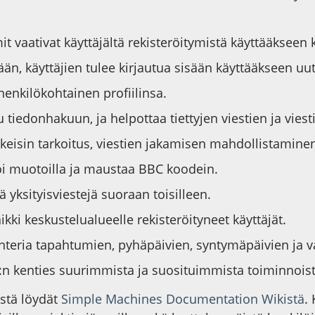
 vaativat käyttäjältä rekisteröitymistä käyttääkseen 
ään, käyttäjien tulee kirjautua sisään käyttääkseen uu
 henkilökohtainen profiilinsa.
 tiedonhakuun, ja helpottaa tiettyjen viestien ja viest
eisin tarkoitus, viestien jakamisen mahdollistaminen
voi muotoilla ja maustaa BBC koodein.
ä yksityisviestejä suoraan toisilleen.
ikki keskustelualueelle rekisteröityneet käyttäjät.
lenteria tapahtumien, pyhäpäivien, syntymäpäivien ja 
F:n kenties suurimmista ja suosituimmista toiminnoist
östä löydät
Simple Machines Documentation Wikistä
.