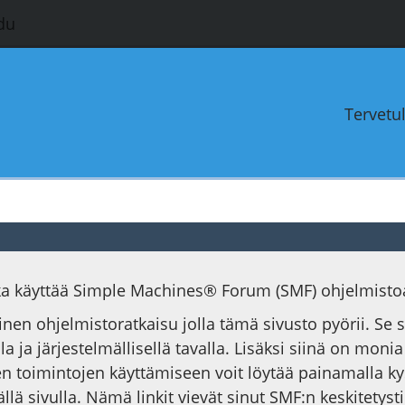
du
Tervetu
oka käyttää Simple Machines® Forum (SMF) ohjelmisto
ainen ohjelmistoratkaisu jolla tämä sivusto pyörii. Se
la ja järjestelmällisellä tavalla. Lisäksi siinä on moni
n toimintojen käyttämiseen voit löytää painamalla k
ällä sivulla. Nämä linkit vievät sinut SMF:n keskitet