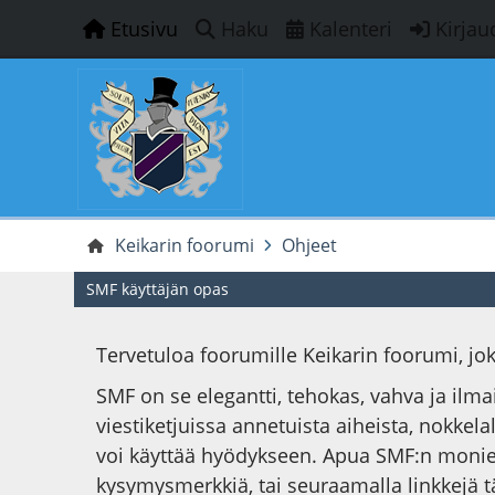
Etusivu
Haku
Kalenteri
Kirjau
Keikarin foorumi
Ohjeet
SMF käyttäjän opas
Tervetuloa foorumille Keikarin foorumi, j
SMF on se elegantti, tehokas, vahva ja ilm
viestiketjuissa annetuista aiheista, nokkelal
voi käyttää hyödykseen. Apua SMF:n monie
kysymysmerkkiä, tai seuraamalla linkkejä t