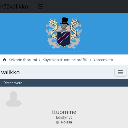
Päävalikko
Keikarin foorumi
Käyttäjän ttuomine profiili
Yhteenveto
valikko
Yhteenveto
ttuomine
Edistynyt
Poissa