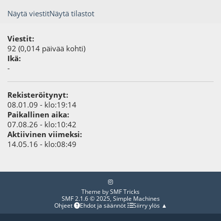
Näytä viestit
Näytä tilastot
Viestit:
92 (0,014 päivää kohti)
Ikä:
-
Rekisteröitynyt:
08.01.09 - klo:19:14
Paikallinen aika:
07.08.26 - klo:10:42
Aktiivinen viimeksi:
14.05.16 - klo:08:49
Theme by
SMF Tricks
SMF 2.1.6 © 2025
,
Simple Machines
Ohjeet
Ehdot ja säännöt
Siirry ylös ▲