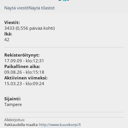
Näytä viestit
Näytä tilastot
Viestit:
3433 (0,556 päivää kohti)
Ikä:
42
Rekisteröitynyt:
17.09.09 - klo:12:31
Paikallinen aika:
09.08.26 - klo:15:18
Aktiivinen viimeksi:
15.03.23 - klo:09:24
Sijainti:
Tampere
Allekirjoitus:
Rakkaudella maalta:
http://www.kuusikorpi.fi