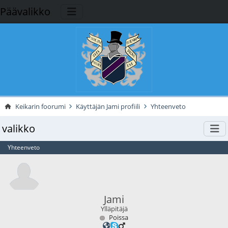
Päävalikko
Keikarin foorumi
Käyttäjän Jami profiili
Yhteenveto
valikko
Yhteenveto
Jami
Ylläpitäjä
Poissa