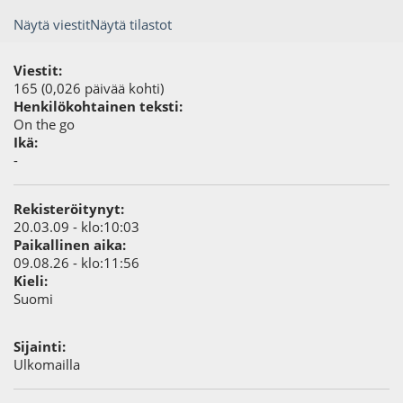
Näytä viestit
Näytä tilastot
Viestit:
165 (0,026 päivää kohti)
Henkilökohtainen teksti:
On the go
Ikä:
-
Rekisteröitynyt:
20.03.09 - klo:10:03
Paikallinen aika:
09.08.26 - klo:11:56
Kieli:
Suomi
Sijainti:
Ulkomailla