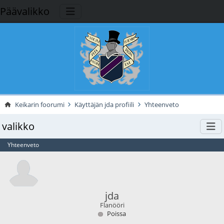
Päävalikko
Keikarin foorumi
Käyttäjän jda profiili
Yhteenveto
valikko
Yhteenveto
jda
Flanööri
Poissa