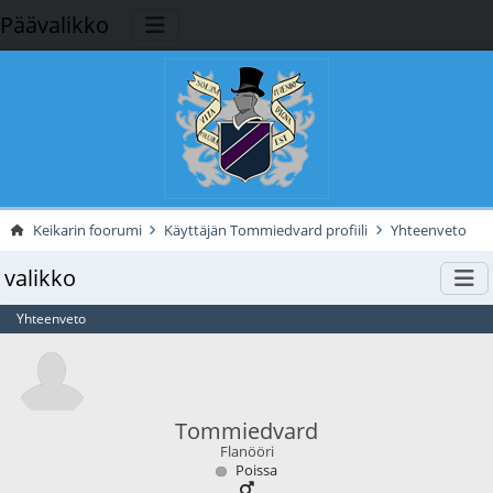
Päävalikko
Keikarin foorumi
Käyttäjän Tommiedvard profiili
Yhteenveto
valikko
Yhteenveto
Tommiedvard
Flanööri
Poissa