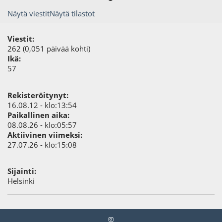
Näytä viestit
Näytä tilastot
Viestit:
262 (0,051 päivää kohti)
Ikä:
57
Rekisteröitynyt:
16.08.12 - klo:13:54
Paikallinen aika:
08.08.26 - klo:05:57
Aktiivinen viimeksi:
27.07.26 - klo:15:08
Sijainti:
Helsinki