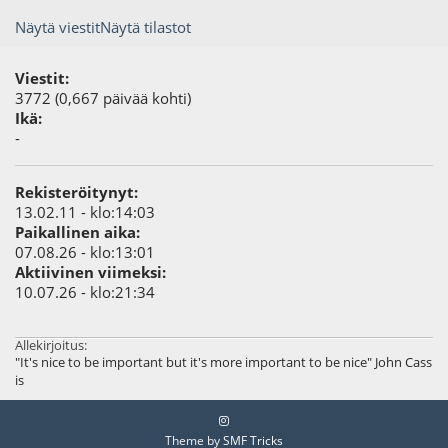
Näytä viestit
Näytä tilastot
Viestit:
3772 (0,667 päivää kohti)
Ikä:
-
Rekisteröitynyt:
13.02.11 - klo:14:03
Paikallinen aika:
07.08.26 - klo:13:01
Aktiivinen viimeksi:
10.07.26 - klo:21:34
Allekirjoitus:
"It's nice to be important but it's more important to be nice" John Cass
is
Theme by
SMF Tricks