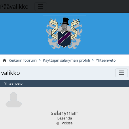
Päävalikko
Keikarin foorumi
Käyttäjän salaryman profiili
Yhteenveto
valikko
Yhteenveto
salaryman
Legenda
Poissa